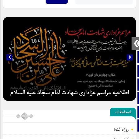
صفحه نخست
تماس با ما
ایتا
اطلاعیه مراسم عزاداری شهادت امام سجاد علیه السلام
آپارات
اینستاگرام
استفتائات
تلگرام
روزه قضا