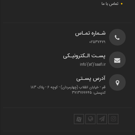
تماس با ما
شـماره تمـاس
02537479
پسـت الـکترونیـکی
info`{`at`}`saafi.ir
آدرس پسـتی
قم - خیابان انقلاب (چهارمردان)‌ - کوچه 6 - پلاک 183
کدپستی: 3713766645