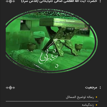
حضرت آیت الله العظمی صافی گلپایگانی (قدس سره)
مرجعیت
رساله توضیح المسائل
زندگینامه