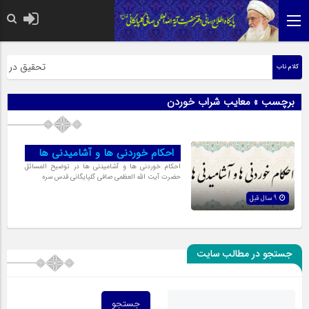
حضرت رسول اکر
تحقیق در عبار
کلام ناب
برچسب » معایب شراب خوردن
احکام خوردنی ها و آشامیدنی ها
احکام خوردنی ها و آشامیدنی ها در توضیح المسائل
حضرت آیت الله العظمی صافی گلپایگانی قدس سره
9 سال قبل
جستجو در مطالب سایت