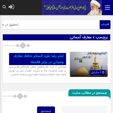
حضرت رسول اکر
تحقیق در عبارت
کلام ناب
برچسب » معارف آسمانی
امام رضا علیه السلام حافظ معارف
وحیانی در برابر فلاسفه
نوشتاری از آیت الله العظمی صافی گلپایگانی قدس سره
در مورد شخصیت والا و برگزیده حضرت علی بن موسی
2 سال قبل
الرضا علیه السلام سرچشمه علوم الهی و معارف آسمانی
جستجو در مطالب سایت