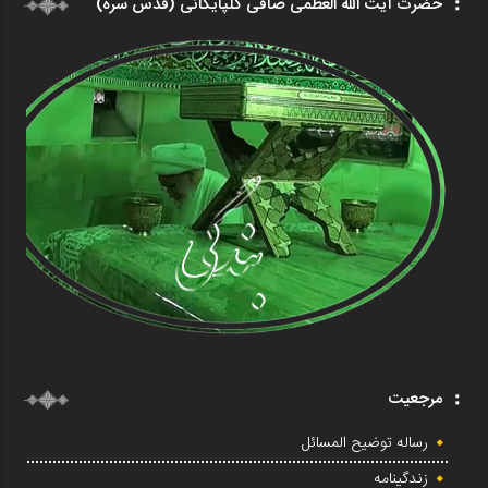
حضرت آیت الله العظمی صافی گلپایگانی (قدس سره)
مرجعیت
رساله توضیح المسائل
زندگینامه