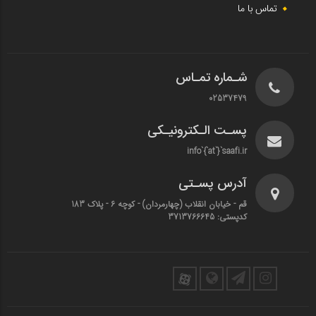
تماس با ما
شـماره تمـاس
02537479
پسـت الـکترونیـکی
info`{`at`}`saafi.ir
آدرس پسـتی
قم - خیابان انقلاب (چهارمردان)‌ - کوچه 6 - پلاک 183
کدپستی: 3713766645