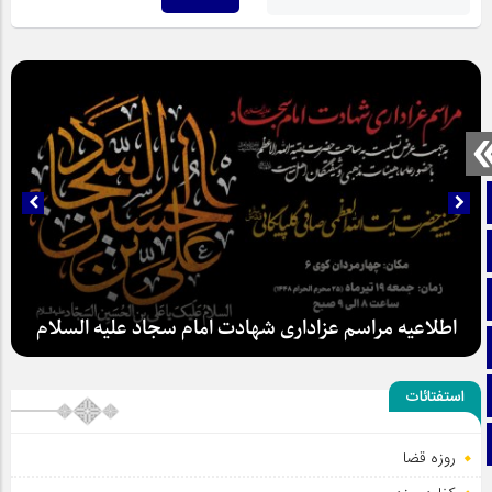
صفحه نخست
تماس با ما
ایتا
اطلاعیه مراسم عزاداری شهادت امام سجاد علیه السلام
آپارات
اینستاگرام
استفتائات
تلگرام
روزه قضا