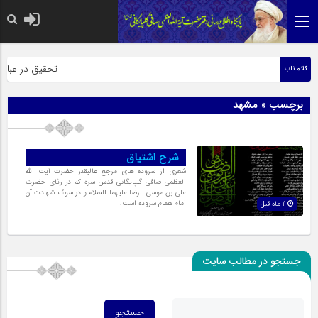
حضرت رسول اکرم صلی 
تحقیق در عبارت 
کلام ناب
برچسب » مشهد
شرح اشتیاق
شعری از سروده های مرجع عالیقدر حضرت آیت الله
العظمی صافی گلپایگانی قدس سره که در رثای حضرت
علی بن موسی الرضا علیهما السلام و در سوگ شهادت آن
امام همام سروده است.
11 ماه قبل
جستجو در مطالب سایت