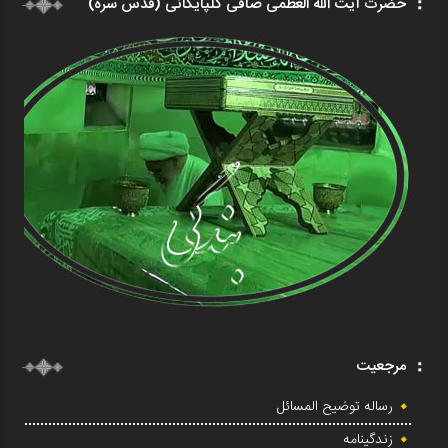
حضرت آیت الله العظمی صافی گلپایگانی (قدس سره)
مرجعیت
رساله توضیح المسائل
زندگینامه