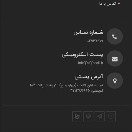
تماس با ما
شـماره تمـاس
02537479
پسـت الـکترونیـکی
info`{`at`}`saafi.ir
آدرس پسـتی
قم - خیابان انقلاب (چهارمردان)‌ - کوچه 6 - پلاک 183
کدپستی: 3713766645