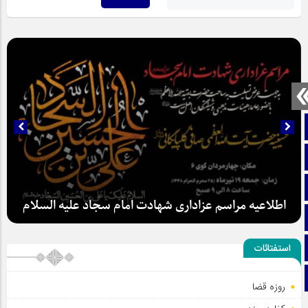
صفحه نخست
تماس با ما
ایتا
آپارات
اینستاگرام
استفتائات
سلطان عشق
اطلاعیه مراسم عزاداری شهادت امام سجاد علیه السلام
تلگرام
روزه قضا