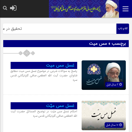
حضرت رسول اکرم
تحقیق در عبارت
کلام ناب
برچسب » مس میت
غسل مس میت
پاسخ به سوالات شرعی در موضوع غسل مس میت مطابق
فتاوای حضرت آیت الله العظمی صافی گلپایگانی قدس
سره
2 سال قبل
غسل مس میّت
احکام غسل مس میّت در توضیح المسائل حضرت آیت
الله العظمی صافی گلپایگانی قدس سره
10 سال قبل