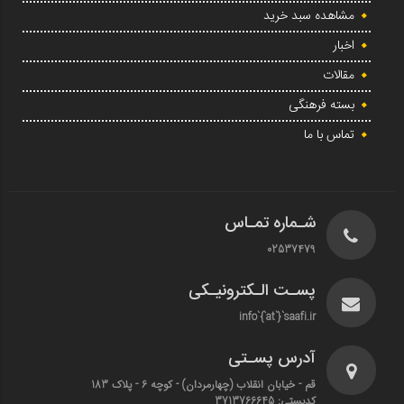
مشاهده سبد خرید
اخبار
مقالات
بسته فرهنگی
تماس با ما
شـماره تمـاس
02537479
پسـت الـکترونیـکی
info`{`at`}`saafi.ir
آدرس پسـتی
قم - خیابان انقلاب (چهارمردان)‌ - کوچه 6 - پلاک 183
کدپستی: 3713766645