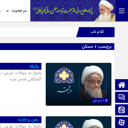
مرجعیت
ر
کلام ناب
برچسب » مسکن
وثیقه
پاسخ به سوالات شرعی در
گلپایگانی قدس سره
صفحه نخست
تماس با ما
2 سال قبل
ایتا
رهن و اجاره
آپارات
پاسخ به سوالات شرعی در