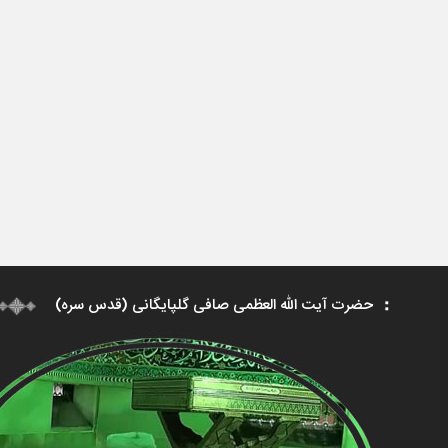
حضرت آیت الله العظمی صافی گلپایگانی (قدس سره)