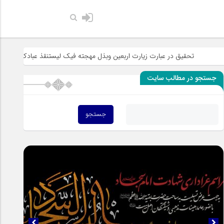
حضرت رسول اکرم
تحقیق در عبارت زیارت اربعین وبذل مهجته فیک لیستنقذ عبادک من الجهاله
جستجو در مطالب سایت