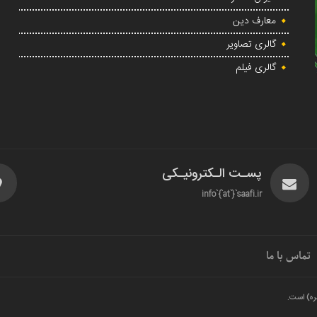
معارف دین
گالری تصاویر
گالری فیلم
پسـت الـکترونیـکی
info`{`at`}`saafi.ir
تماس با ما
ره) است.