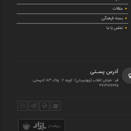
مقالات
بسته فرهنگی
تماس با ما
آدرس پسـتی
قم - خیابان انقلاب (چهارمردان)‌ - کوچه 6 - پلاک 183 کدپستی:
3713766645