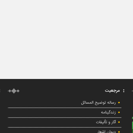
مرجعیت
رساله توضیح المسائل
زندگینامه
آثار و تألیفات
دیوان اشعار