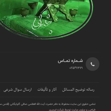
شـماره تمـاس
02537479
رساله توضیح المسائل
آثار و تألیفات
ارسال سوال شرعی
تمامی حقوق این سایت محفوظ به دفتر حضرت آیت الله العظمی صافی گلپایگانی (قدس س
طراحی و سئوی سایت توسط شرکت ابرسرور