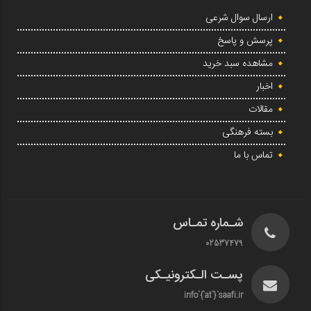
ارسال سوال شرعی
پرسش و پاسخ
مشاهده سبد خرید
اخبار
مقالات
بسته فرهنگی
تماس با ما
شـماره تمـاس
02537479
پسـت الـکترونیـکی
info`{`at`}`saafi.ir