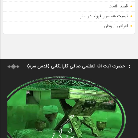
قصد اقامت
تبعیت همسر و فرزند در سفر
اعراض از وطن
حضرت آیت الله العظمی صافی گلپایگانی (قدس سره)