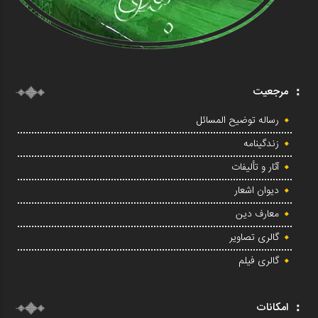
مرجعیت
رساله توضیح المسائل
زندگینامه
آثار و تألیفات
دیوان اشعار
معارف دین
گالری تصاویر
گالری فیلم
امکانات