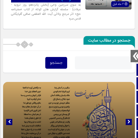
2 ماه قبل
به سوی سرزمین وحی (بخش پانزدهم: روز ترویه -
عرفات) - سلسله گزارش های کوتاه از کتاب «سفرنامه
حج» اثر مرجع ولائی آیت الله العظمی صافی گلپایگانی
قدس سره
جستجو در مطالب سایت
صفحه نخست
تماس با ما
ایتا
آپارات
اینستاگرام
تلگرام