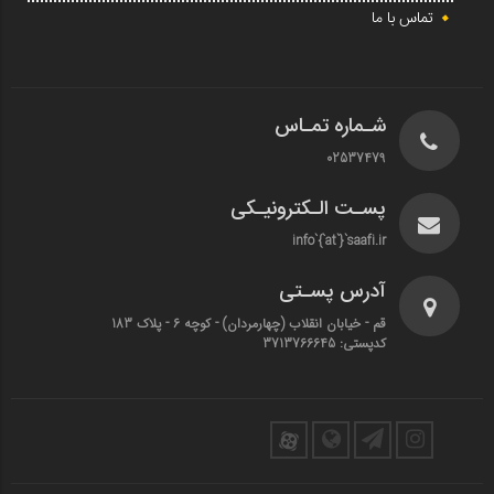
تماس با ما
شـماره تمـاس
02537479
پسـت الـکترونیـکی
info`{`at`}`saafi.ir
آدرس پسـتی
قم - خیابان انقلاب (چهارمردان)‌ - کوچه 6 - پلاک 183
کدپستی: 3713766645