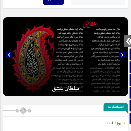
صفحه نخست
تماس با ما
ایتا
سلطان عشق
آپارات
اینستاگرام
استفتائات
تلگرام
روزه قضا