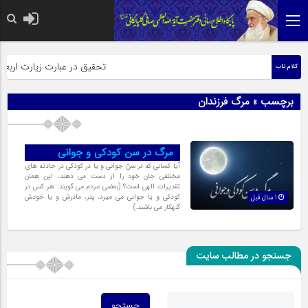
حضرت رسول اکرم صلی الله علیه وآله: کسی‌که قائم از فرزندا
تحقیق در عبارت زیارت اربعین
کلام ناب
برچسب » مرگ فرزندان
مرگ در سن کودکی و جوانی
آیا کسانى که در سنّ جوانى و یا در کودکى در حادثه هاى
مختلفى جان خود را از دست مى دهند، این همان
تقدیرات الهى است؟ (بعضى مردم مى گویند: هر کس در
کودکى و یا جوانى مى میرد، پدر، مادرش و یا خودش
1 سال قبل
گنهکار مى باشند.)
جستجو در مطالب سایت