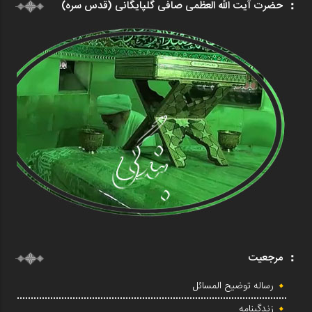
حضرت آیت الله العظمی صافی گلپایگانی (قدس سره)
مرجعیت
رساله توضیح المسائل
زندگینامه