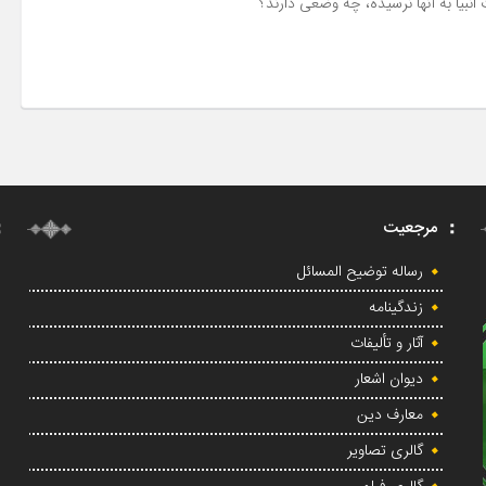
انبیا به آنها نرسیده، چه وضعى دارند؟
مرجعیت
رساله توضیح المسائل
زندگینامه
آثار و تألیفات
دیوان اشعار
معارف دین
گالری تصاویر