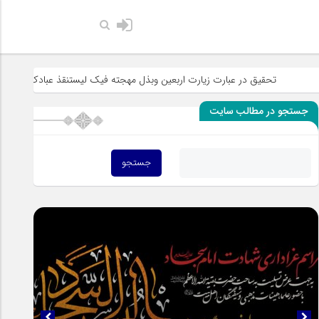
حضرت رسول اکرم صل
یق در عبارت زیارت اربعین وبذل مهجته فیک لیستنقذ عبادک من الجهاله
خط
جستجو در مطالب سایت