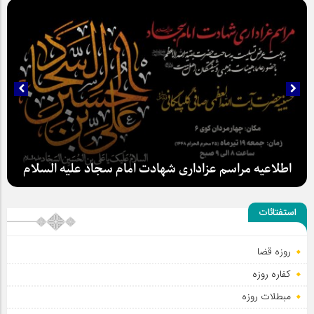
استفتائات
سلطان عشق
اطلاعیه مراسم عزاداری شهادت امام سجاد علیه السلام
روزه قضا
کفاره روزه
مبطلات روزه