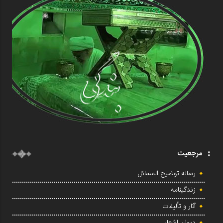
مرجعیت
رساله توضیح المسائل
زندگینامه
آثار و تألیفات
دیوان اشعار