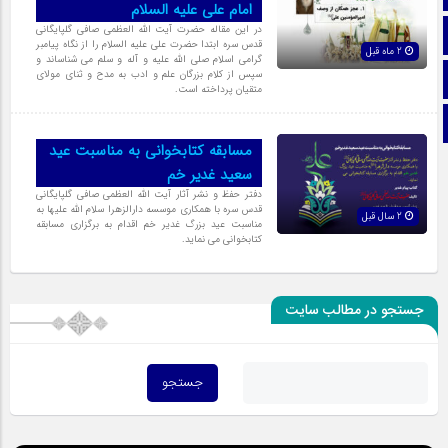
امام علی علیه السلام
در این مقاله حضرت آیت الله العظمی صافی گلپایگانی
آپارات
قدس سره ابتدا حضرت علی علیه السلام را از نگاه پیامبر
2 ماه قبل
گرامی اسلام صلی الله علیه و آله و سلم می شناساند و
سپس از کلام بزرگان علم و ادب به مدح و ثنای مولای
اینستاگرام
متقیان پرداخته است.
تلگرام
مسابقه کتابخوانی به مناسبت عید
سعید غدیر خم
دفتر حفظ و نشر آثار آیت الله العظمی صافی گلپایگانی
قدس سره با همکاری موسسه دارالزهرا سلام الله علیها به
2 سال قبل
مناسبت عید بزرگ غدیر خم اقدام به برگزاری مسابقه
کتابخوانی می نماید.
جستجو در مطالب سایت