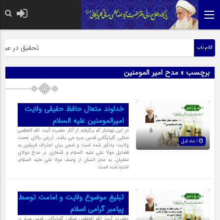
حضرت رسول اکرم ص
تحقیق در عبارت ز
کلام ناب
برچسب » مدح امیر المومنین
خداوند متعال حافظ حقیقی ولایت
امیرالمومنین علیه السلام
در این نوشتار که برگرفته از آثار حضرت آیت الله العظمی
صافی گلپایگانی قدس سره می باشد، ارزش بالای نعمت
1 ماه قبل
ولایت یادآور شده است و ضمن بیان اعتراف فریقین به
فضایل مولا علی علیه السلام و اشعاری در مدح مولای
متقیان، به عجز انسان از وصف مولا علی علیه السلام،
اشاره شده است.
تبلیغ موضوع ولایت و امامت توسط
پیامبر گرامی اسلام
حضرت آیت الله العظمی صافی گلپایگانی قدس سره در