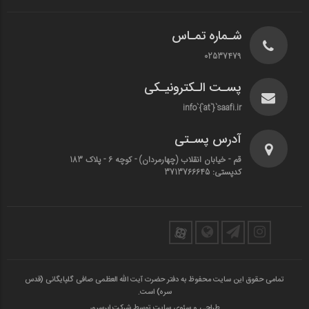
شـماره تمـاس
02537479
پسـت الـکترونیـکی
info`{`at`}`saafi.ir
آدرس پسـتی
قم - خیابان انقلاب (چهارمردان)‌ - کوچه 6 - پلاک 183
کدپستی: 3713766645
تمامی حقوق این سایت محفوظ به دفتر حضرت آیت الله العظمی صافی گلپایگانی (قدس
سره) است.
طراحی و سئوی سایت توسط شرکت ابرسرور