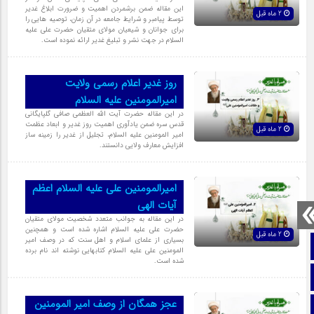
این مقاله ضمن برشمردن اهمیت و ضرورت ابلاغ غدیر
2 ماه قبل
توسط پیامبر و شرایط جامعه در آن زمان، توصیه هایی را
برای جوانان و شیعیان مولای متقیان حضرت علی علیه
السلام در جهت نشر و تبلیغ غدیر ارائه نموده است.
روز غدیر اعلام رسمی ولایت
امیرالمومنین علیه السلام
در این مقاله حضرت آیت الله العظمی صافی گلپایگانی
قدس سره ضمن یادآوری اهمیت روز غدیر و ابعاد عظمت
2 ماه قبل
امیر المومنین علیه السلام، تجلیل از غدیر را زمینه ساز
افزایش معارف ولایی دانستند.
امیرالمومنین علی علیه السلام اعظم
آیات الهی
در این مقاله به جوانب متعدد شخصیت مولای متقیان
حضرت علی علیه السلام اشاره شده است و همچنین
2 ماه قبل
بسیاری از علمای اسلام و اهل سنت که در وصف امیر
صفحه نخست
المومنین علی علیه السلام کتابهایی نوشته اند نام برده
شده است.
تماس با ما
عجز همگان از وصف امیر المومنین
ایتا