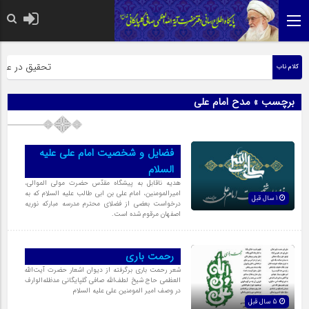
حضرت رسول اکرم
تحقیق در عبارت 
کلام ناب
برچسب » مدح امام علی
فضایل و شخصیت امام على علیه
السلام
هدیه ناقابل به پیشگاه مقدّس حضرت مولى الموالى،
امیرالمومنین، امام على بن ابى طالب علیه السلام که به
1 سال قبل
درخواست بعضى از فضلاى محترم مدرسه مبارکه نوریه
اصفهان مرقوم شده است.
رحمت باری
شعر رحمت باری برگرفته از دیوان اشعار حضرت آیت‌اللّه
العظمی حاج شیخ لطف‌اللّه صافی گلپایگانی مدظله‌الوارف
در وصف امیر المومنین علی علیه السلام
5 سال قبل