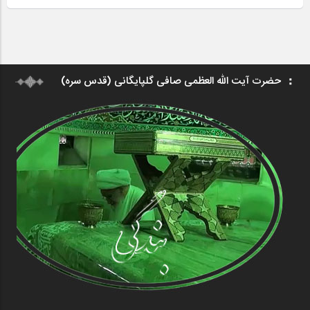
حضرت آیت الله العظمی صافی گلپایگانی (قدس سره)