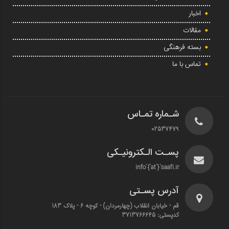
اخبار
مقالات
بسته فرهنگی
تماس با ما
شـماره تمـاس
02537479
پسـت الـکترونیـکی
info`{`at`}`saafi.ir
آدرس پسـتی
قم - خیابان انقلاب (چهارمردان)‌ - کوچه 6 - پلاک 183
کدپستی: 3713766645