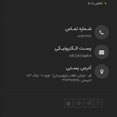
تماس با ما
شـماره تمـاس
02537479
پسـت الـکترونیـکی
info`{`at`}`saafi.ir
آدرس پسـتی
قم - خیابان انقلاب (چهارمردان)‌ - کوچه 6 - پلاک 183
کدپستی: 3713766645