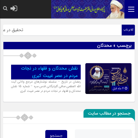
حضرت رسول اکرم
تحقیق در عبارت
کلام ناب
برچسب » محدثان
نقش محدثان و فقهاء در نجات
مردم در عصر غیبت کبری
رمضان در تاریخ – سلسله نوشتارهای مرجع ولائی آیت
الله العظمی صافی گلپایگانی قدس سره – شماره 15- نقش
4 ماه قبل
محدثان و فقهاء در نجات مردم در عصر غیبت کبری
جستجو در مطالب سایت