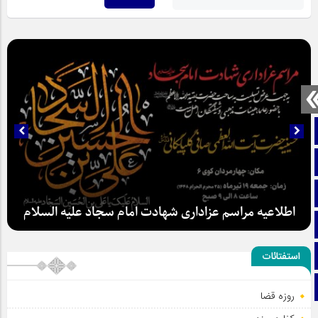
صفحه نخست
تماس با ما
ایتا
اطلاعیه مراسم عزاداری شهادت امام سجاد علیه السلام
آپارات
اینستاگرام
استفتائات
تلگرام
روزه قضا