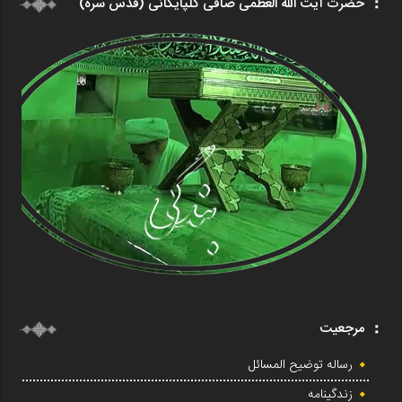
حضرت آیت الله العظمی صافی گلپایگانی (قدس سره)
مرجعیت
رساله توضیح المسائل
زندگینامه