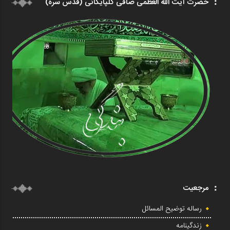
حضرت آیت الله العظمی صافی گلپایگانی (قدس سره)
مرجعیت
رساله توضیح المسائل
زندگینامه