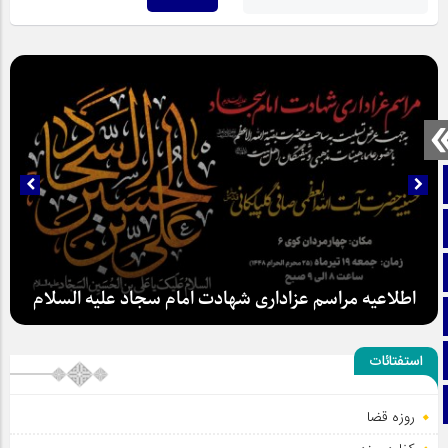
صفحه نخست
تماس با ما
ایتا
اطلاعیه مراسم عزاداری شهادت امام سجاد علیه السلام
آپارات
اینستاگرام
استفتائات
تلگرام
روزه قضا