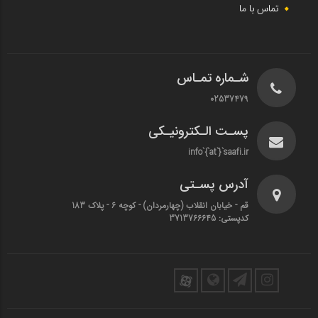
تماس با ما
شـماره تمـاس
02537479
پسـت الـکترونیـکی
info`{`at`}`saafi.ir
آدرس پسـتی
قم - خیابان انقلاب (چهارمردان)‌ - کوچه 6 - پلاک 183
کدپستی: 3713766645