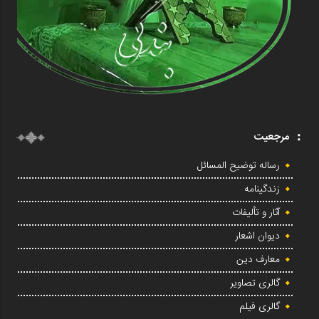
مرجعیت
رساله توضیح المسائل
زندگینامه
آثار و تألیفات
دیوان اشعار
معارف دین
گالری تصاویر
گالری فیلم