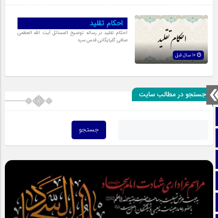
احكام تقليد
احكام تقليد در رساله توضیح المسائل آیت الله العظمی
صافی گلپایگانی قدس سره
10 سال قبل
جستجو در مطالب سایت
صفحه نخست
تماس با ما
ایتا
آپارات
اینستاگرام