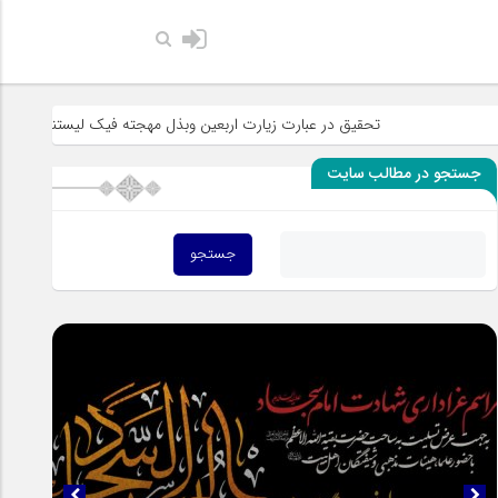
حضرت رسول ا
تحقیق در عبارت زیارت اربعین وبذل مهجته فیک لیستنقذ عبادک من الجه
جستجو در مطالب سایت