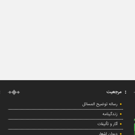
مرجعیت
رساله توضیح المسائل
زندگینامه
آثار و تألیفات
دیوان اشعار