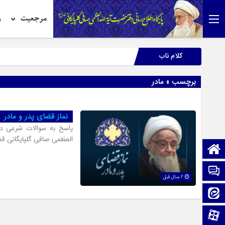
مرجعیت
ر
کلام ناب
برچسب » مادر
نماز قضاى پدر و مادر
پاسخ به سوالات شرعی در
العظمی صافی گلپایگانی 
صفحه نخست
تماس با ما
2 سال قبل
ایتا
آپارات