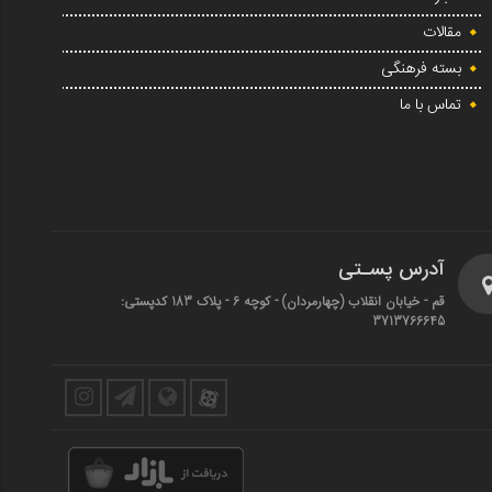
مقالات
بسته فرهنگی
تماس با ما
آدرس پسـتی
قم - خیابان انقلاب (چهارمردان)‌ - کوچه 6 - پلاک 183 کدپستی:
3713766645