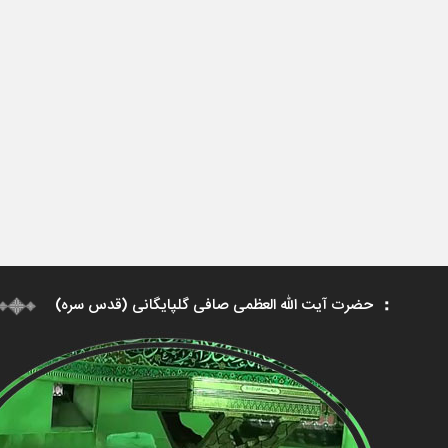
حضرت آیت الله العظمی صافی گلپایگانی (قدس سره)