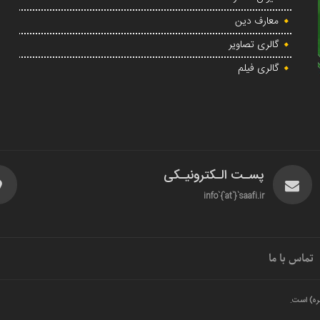
معارف دین
گالری تصاویر
گالری فیلم
پسـت الـکترونیـکی
info`{`at`}`saafi.ir
تماس با ما
ره) است.