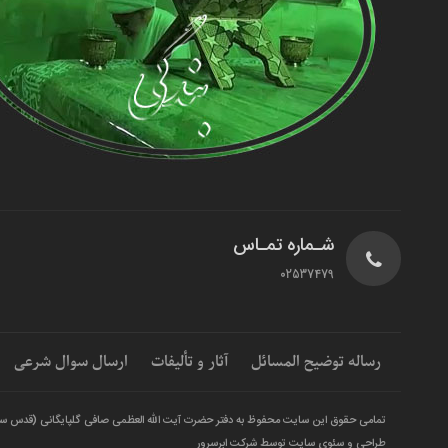
شـماره تمـاس
02537479
رساله توضیح المسائل
آثار و تألیفات
ارسال سوال شرعی
تمامی حقوق این سایت محفوظ به دفتر حضرت آیت الله العظمی صافی گلپایگانی (قدس س
طراحی و سئوی سایت توسط شرکت ابرسرور