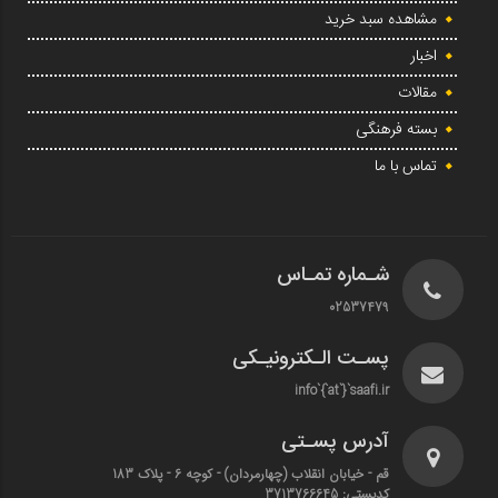
مشاهده سبد خرید
اخبار
مقالات
بسته فرهنگی
تماس با ما
شـماره تمـاس
02537479
پسـت الـکترونیـکی
info`{`at`}`saafi.ir
آدرس پسـتی
قم - خیابان انقلاب (چهارمردان)‌ - کوچه 6 - پلاک 183
کدپستی: 3713766645