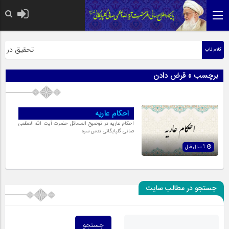
حضرت رسول اکر
تحقیق در عبار
کلام ناب
برچسب » قرض دادن
احکام عاریه
احکام عاریه در توضیح المسائل حضرت آیت الله العظمی
صافی گلپایگانی قدس سره
9 سال قبل
جستجو در مطالب سایت