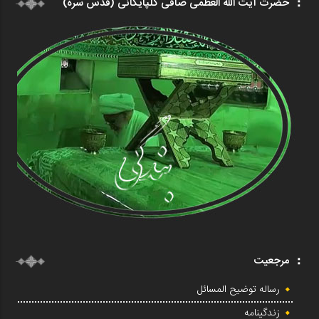
حضرت آیت الله العظمی صافی گلپایگانی (قدس سره)
مرجعیت
رساله توضیح المسائل
زندگینامه