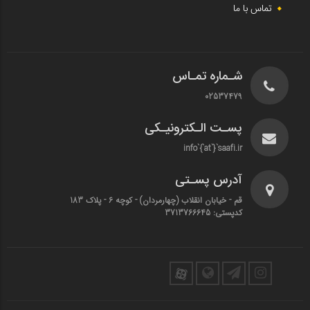
تماس با ما
شـماره تمـاس
02537479
پسـت الـکترونیـکی
info`{`at`}`saafi.ir
آدرس پسـتی
قم - خیابان انقلاب (چهارمردان)‌ - کوچه 6 - پلاک 183
کدپستی: 3713766645