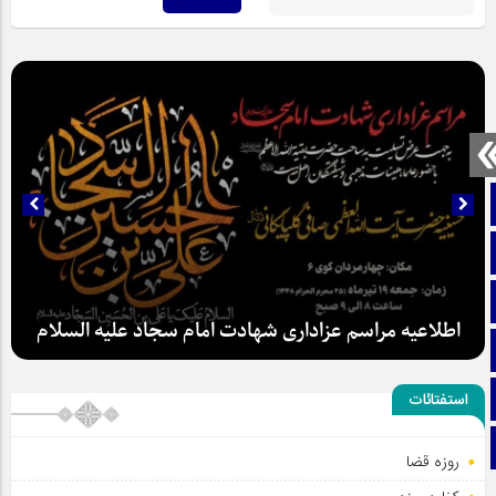
صفحه نخست
تماس با ما
ایتا
اطلاعیه مراسم عزاداری شهادت امام سجاد علیه السلام
آپارات
اینستاگرام
استفتائات
تلگرام
روزه قضا