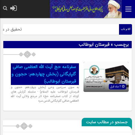
حضرت رسول اکر
تحقیق در عبارت
کلام ناب
برچسب » قبرستان ابوطالب
سفرنامه حج آیت الله العظمی صافی
گلپایگانی (بخش چهاردهم: حجون و
قبرستان ابوطالب)
2 ماه قبل
به سوی سرزمین وحی (بخش چهاردهم: حجون و
قبرستان ابوطالب علیه السلام) - سلسله گزارش های
کوتاه از کتاب «سفرنامه حج» اثر مرجع ولائی آیت الله
العظمی صافی گلپایگانی قدس سره
جستجو در مطالب سایت