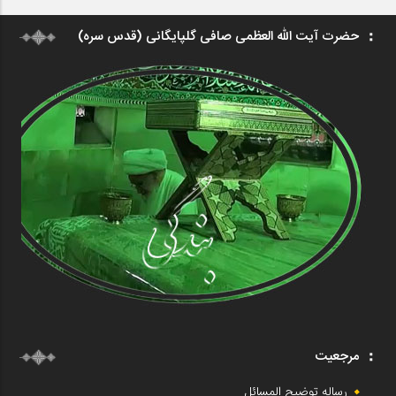
حضرت آیت الله العظمی صافی گلپایگانی (قدس سره)
مرجعیت
رساله توضیح المسائل