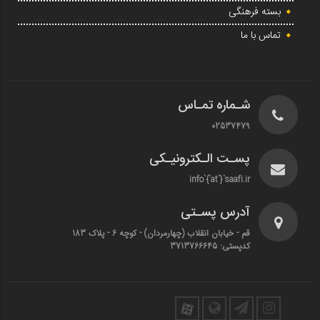
بسته فرهنگی
تماس با ما
شـماره تمـاس
02537479
پسـت الـکترونیـکی
info`{`at`}`saafi.ir
آدرس پسـتی
قم - خیابان انقلاب (چهارمردان)‌ - کوچه 6 - پلاک 183
کدپستی: 3713766645