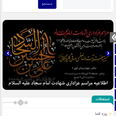
صفحه نخست
تماس با ما
ایتا
اطلاعیه مراسم عزاداری شهادت امام سجاد علیه السلام
آپارات
اینستاگرام
استفتائات
تلگرام
روزه قضا