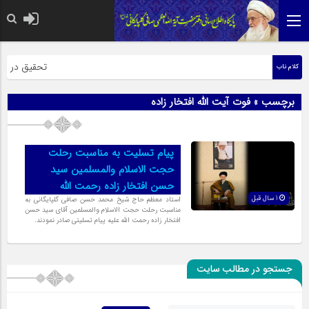
حضرت رسول اکرم
تحقیق در عبار
کلام ناب
برچسب » فوت آیت الله افتخار زاده
پیام تسلیت به مناسبت رحلت
حجت الاسلام والمسلمین سید
حسن افتخار زاده رحمت الله
1 سال قبل
استاد معظم حاج شیخ محمد حسن صافی گلپایگانی به
مناسبت رحلت حجت الاسلام والمسلمین آقای سید حسن
افتخار زاده رحمت الله علیه پیام تسلیتی صادر نمودند.
جستجو در مطالب سایت