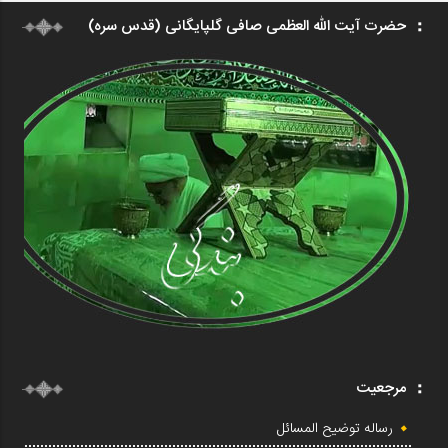
حضرت آیت الله العظمی صافی گلپایگانی (قدس سره)
مرجعیت
رساله توضیح المسائل