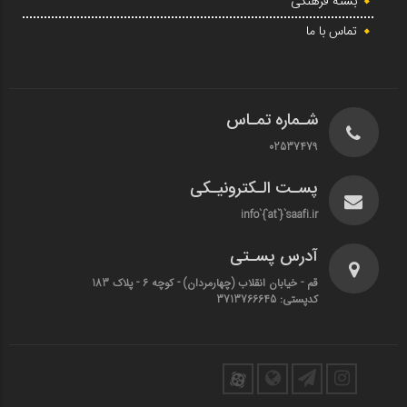
بسته فرهنگی
تماس با ما
شـماره تمـاس
02537479
پسـت الـکترونیـکی
info`{`at`}`saafi.ir
آدرس پسـتی
قم - خیابان انقلاب (چهارمردان)‌ - کوچه 6 - پلاک 183
کدپستی: 3713766645