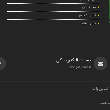
معارف دین
گالری تصاویر
گالری فیلم
پسـت الـکترونیـکی
info`{`at`}`saafi.ir
تماس با ما
ره) است.