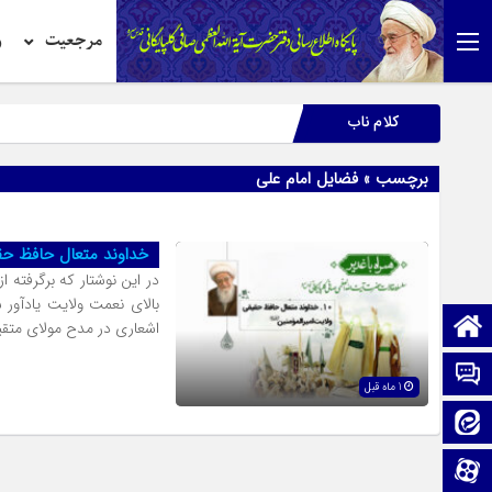
مرجعیت
ر
کلام ناب
برچسب » فضایل امام علی
خداوند متعال حافظ حقی
در این نوشتار که برگرفته
بالای نعمت ولایت یادآور 
صفحه نخست
اشعاری در مدح مولای متقیا
تماس با ما
1 ماه قبل
ایتا
آپارات