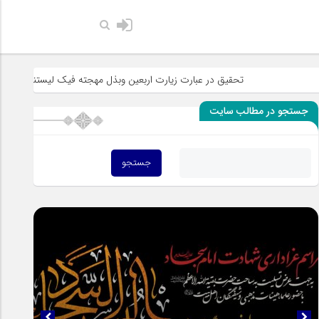
حضرت رسول ا
تحقیق در عبارت زیارت اربعین وبذل مهجته فیک لیستنقذ عبادک من الجه
جستجو در مطالب سایت