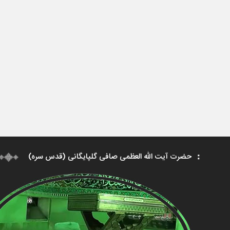
حضرت آیت الله العظمی صافی گلپایگانی (قدس سره)