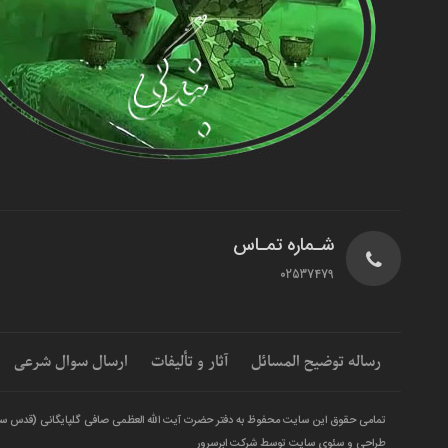
شـماره تمـاس
02537479
رساله توضیح المسائل
آثار و تألیفات
ارسال سوال شرعی
تمامی حقوق این سایت محفوظ به دفتر حضرت آیت الله العظمی صافی گلپایگانی (قدس س
طراحی و سئوی سایت توسط شرکت ابرسرور