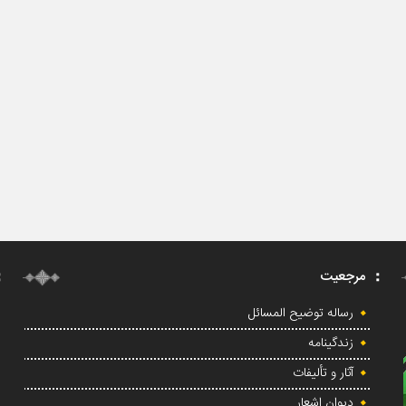
مرجعیت
رساله توضیح المسائل
زندگینامه
آثار و تألیفات
دیوان اشعار