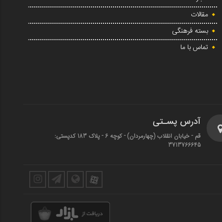
مقالات
بسته فرهنگی
تماس با ما
آدرس پسـتی
قم - خیابان انقلاب (چهارمردان)‌ - کوچه 6 - پلاک 183 کدپستی:
3713766645