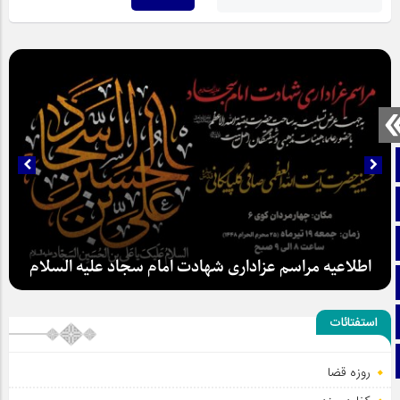
صفحه نخست
تماس با ما
ایتا
اطلاعیه مراسم عزاداری شهادت امام سجاد علیه السلام
آپارات
اینستاگرام
استفتائات
تلگرام
روزه قضا