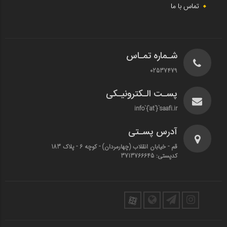
تماس با ما
شـماره تمـاس
02537479
پسـت الـکترونیـکی
info`{`at`}`saafi.ir
آدرس پسـتی
قم - خیابان انقلاب (چهارمردان)‌ - کوچه 6 - پلاک 183
کدپستی: 3713766645