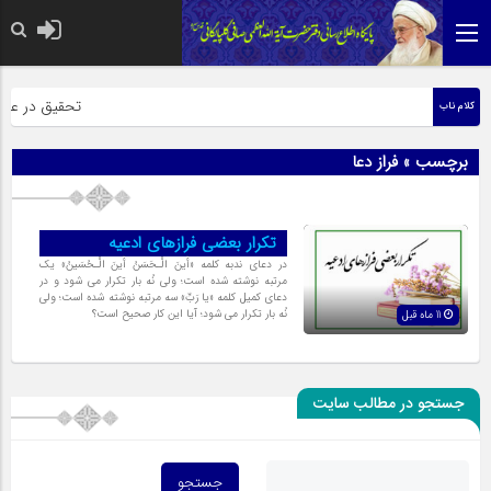
حضرت رسول اکرم
تحقیق در عبارت
کلام ناب
برچسب » فراز دعا
تکرار بعضی فرازهای ادعیه
در دعاى ندبه کلمه «أَینَ الْـحَسَنُ أَینَ الْـحُسَینُ» یک
مرتبه نوشته شده است؛ ولى نُه بار تکرار مى شود و در
دعاى کمیل کلمه «یا رَبِّ» سه مرتبه نوشته شده است؛ ولى
نُه بار تکرار مى شود؛ آیا این کار صحیح است؟
11 ماه قبل
جستجو در مطالب سایت