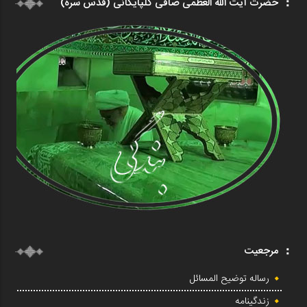
حضرت آیت الله العظمی صافی گلپایگانی (قدس سره)
مرجعیت
رساله توضیح المسائل
زندگینامه