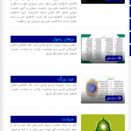
ظالمان، فاطمیه یعنی جهاد برای پیروزی حق بر باطل و
بالاخره فاطمیه یعنی روز حکومت جهانی و الهی حضرت
ایتا
مهدی (عجل الله تعالی فرجه الشریف). آری! فاطمیه
عاشوراست، فاطمیه شب قدر است، فاطمیه غدیر و نیمه
شعبان است و فاطمیه یعنی روز پیروزی نور بر ظلمت.
آپارات
اینستاگرام
برهان رسول
برهان رسول سروده مرجع ولائی آیت الله العظمی صافی
گلپایگانی قدس سره بمناسبت ولادت با سعادت حضرت
تلگرام
فاطمه زهرا سلام الله علیها
1 سال قبل
عید بزرگ
عید بزرگ سروده مرجع ولائی آیت الله العظمی صافی
گلپایگانی قدس سره بمناسبت ولادت با سعادت حضرت
فاطمه زهرا سلام الله علیها
1 سال قبل
سیادت
نظر به اینکه حضرت رسول اکرم صلی الله علیه و اله و
سلم داراى فرزند ذکور نبوده، پس سیادت از کجا به وجود