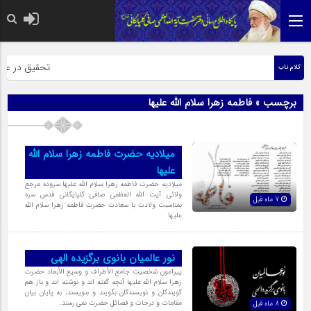
حضرت رسول اکرم صل
تحقیق در عبارت 
کلام ناب
برچسب » فاطمه زهرا سلام الله علیها
میلادیه حضرت فاطمه زهرا سلام الله
علیها
میلادیه حضرت فاطمه زهرا سلام الله علیها سروده مرجع
ولائی آیت الله العظمی صافی گلپایگانی قدس سره
7 ماه قبل
بمناسبت ولادت با سعادت حضرت فاطمه زهرا سلام الله
علیها
نور عالمیان بانوی برگزیده الهی
پیرامون شخصیت جامع الأطراف و وسیع الأبعاد حضرت
زهرا سلام الله علیها آنچه گفته اند و نوشته اند و باز هم
گویندگان و نویسندگان بگویند و بنویسند، به پایان بیان
مقامات و درجات و فضائل حضرت نمی رسند.
8 ماه قبل