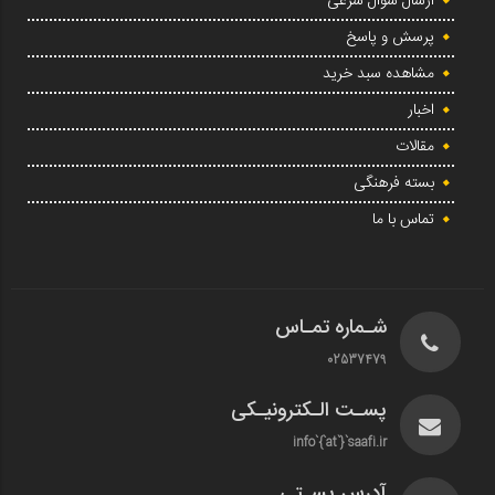
ارسال سوال شرعی
پرسش و پاسخ
مشاهده سبد خرید
اخبار
مقالات
بسته فرهنگی
تماس با ما
شـماره تمـاس
02537479
پسـت الـکترونیـکی
info`{`at`}`saafi.ir
آدرس پسـتی