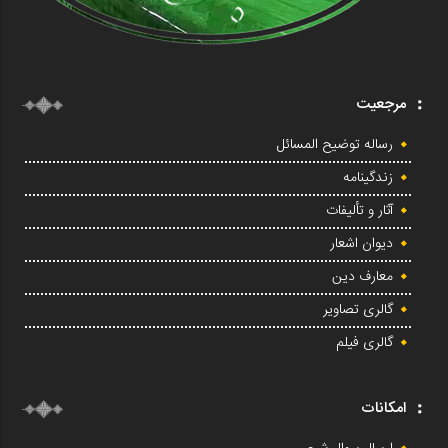
مرجعیت
رساله توضیح المسائل
زندگینامه
آثار و تألیفات
دیوان اشعار
معارف دین
گالری تصاویر
گالری فیلم
امکانات