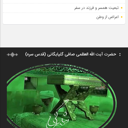
تبعیت همسر و فرزند در سفر
اعراض از وطن
حضرت آیت الله العظمی صافی گلپایگانی (قدس سره)