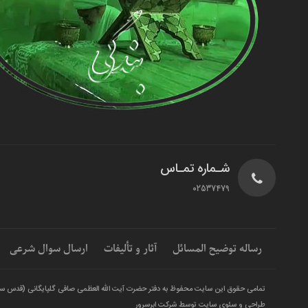
شـماره تمـاس
02537479
رساله توضیح المسائل
آثار و تألیفات
ارسال سوال شرعی
تمامی حقوق این سایت محفوظ به دفتر حضرت آیت الله العظمی صافی گلپایگانی (قدس س
طراحی و سئوی سایت توسط شرکت ابرسرور