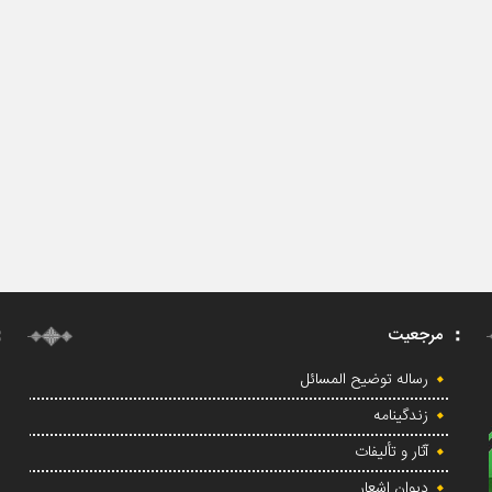
مرجعیت
رساله توضیح المسائل
زندگینامه
آثار و تألیفات
دیوان اشعار