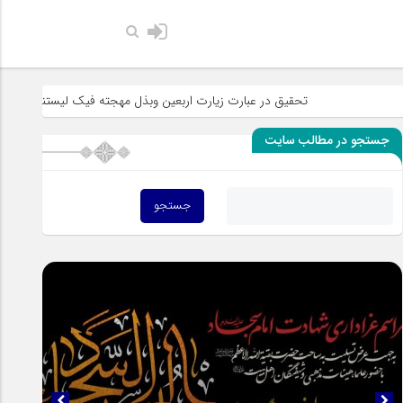
حضرت رسول ا
تحقیق در عبارت زیارت اربعین وبذل مهجته فیک لیستنقذ عبادک من الجه
جستجو در مطالب سایت