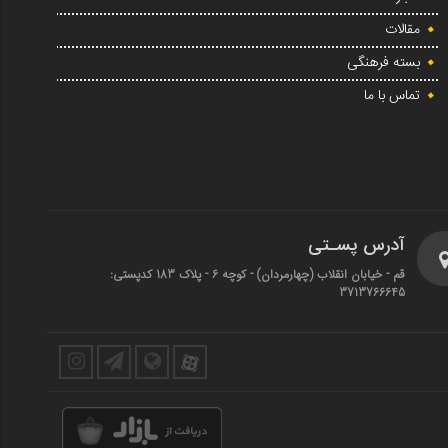
مقالات
بسته فرهنگی
تماس با ما
آدرس پسـتی
قم - خیابان انقلاب (چهارمردان)‌ - کوچه 6 - پلاک 183 کدپستی:
3713766645