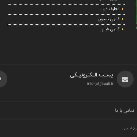
معارف دین
گالری تصاویر
گالری فیلم
پسـت الـکترونیـکی
info`{`at`}`saafi.ir
تماس با ما
ره) است.