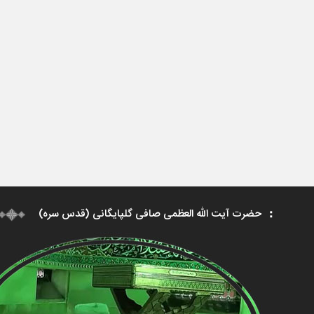
حضرت آیت الله العظمی صافی گلپایگانی (قدس سره)