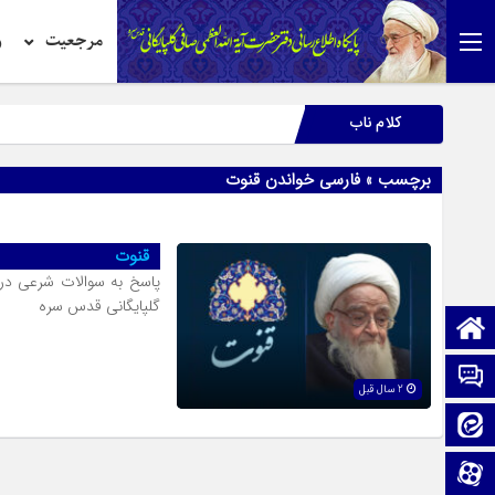
مرجعیت
ر
کلام ناب
برچسب » فارسی خواندن قنوت
قنوت
پاسخ به سوالات شرعی در
گلپایگانی قدس سره
صفحه نخست
تماس با ما
2 سال قبل
ایتا
آپارات