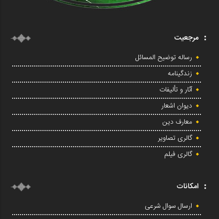
مرجعیت
رساله توضیح المسائل
زندگینامه
آثار و تألیفات
دیوان اشعار
معارف دین
گالری تصاویر
گالری فیلم
امکانات
ارسال سوال شرعی