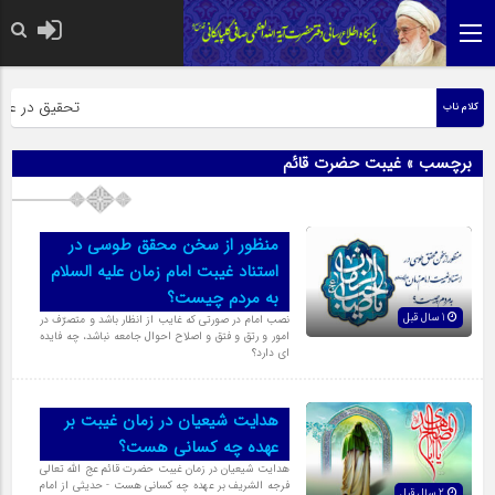
حضرت رسول اکرم صل
تحقیق در عبارت
کلام ناب
برچسب » غیبت حضرت قائم
منظور از سخن محقق طوسی در
استناد غیبت امام زمان علیه السلام
به مردم چیست؟
1 سال قبل
نصب امام در صورتى که غایب از انظار باشد و متصرّف در
امور و رتق و فتق و اصلاح احوال جامعه نباشد، چه فایده
اى دارد؟
هدایت شیعیان در زمان غیبت بر
عهده چه کسانی هست؟
هدایت شیعیان در زمان غیبت حضرت قائم عج الله تعالی
فرجه الشریف بر عهده چه کسانی هست - حدیثی از امام
2 سال قبل