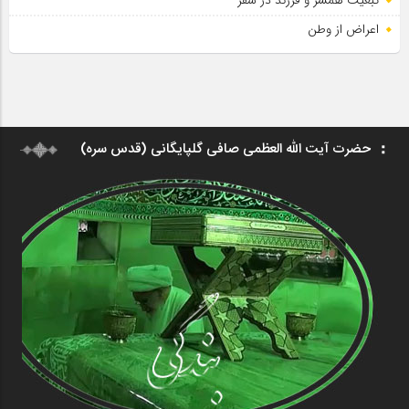
اعراض از وطن
حضرت آیت الله العظمی صافی گلپایگانی (قدس سره)