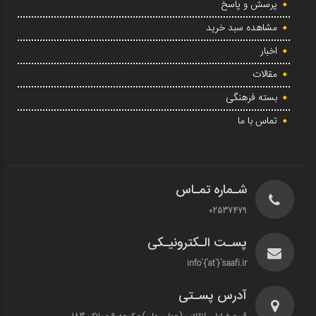
پرسش و پاسخ
مشاهده سبد خرید
اخبار
مقالات
بسته فرهنگی
تماس با ما
شـماره تمـاس
02537479
پسـت الـکترونیـکی
info`{`at`}`saafi.ir
آدرس پسـتی