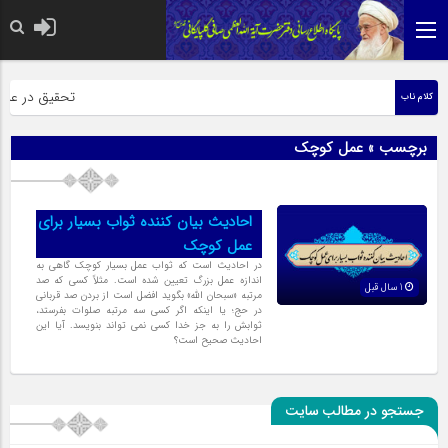
حضرت رسول اکرم
تحقیق در عبارت 
کلام ناب
برچسب » عمل کوچک
احادیث بیان کننده ثواب بسیار برای
عمل کوچک
در احادیث است که ثواب عمل بسیار کوچک گاهى به
اندازه عمل بزرگ تعیین شده است. مثلاً کسى که صد
1 سال قبل
مرتبه «سبحان الله» بگوید افضل است از بردن صد قربانى
در حج؛ یا اینکه اگر کسى سه مرتبه صلوات بفرستد،
ثوابش را به جز خدا کسى نمى تواند بنویسد. آیا این
احادیث صحیح است؟
جستجو در مطالب سایت