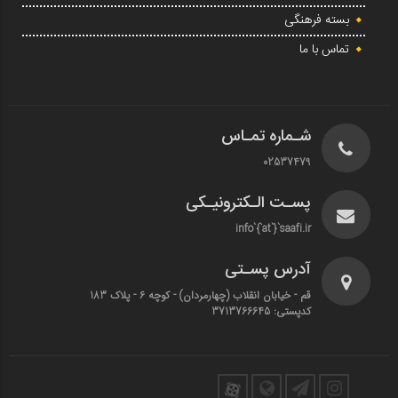
بسته فرهنگی
تماس با ما
شـماره تمـاس
02537479
پسـت الـکترونیـکی
info`{`at`}`saafi.ir
آدرس پسـتی
قم - خیابان انقلاب (چهارمردان)‌ - کوچه 6 - پلاک 183
کدپستی: 3713766645