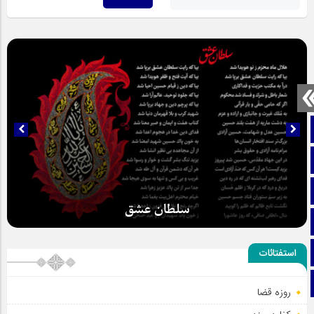
صفحه نخست
تماس با ما
ایتا
سلطان عشق
آپارات
اینستاگرام
استفتائات
تلگرام
روزه قضا