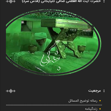
حضرت آیت الله العظمی صافی گلپایگانی (قدس سره)
مرجعیت
رساله توضیح المسائل
زندگینامه