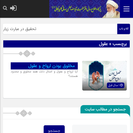
حضرت رسول اکرم صلی الله علیه وآله:
تحقیق در عبارت زیارت ا
کلام ناب
برچسب » عقول
مخلوق بودن ارواح و عقول
آیا ارواح و عقول و امثال ذلک همه مخلوق و محدود
هستند؟
1 سال قبل
جستجو در مطالب سایت