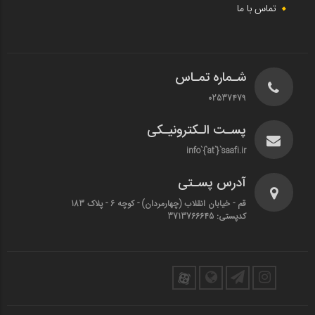
تماس با ما
شـماره تمـاس
02537479
پسـت الـکترونیـکی
info`{`at`}`saafi.ir
آدرس پسـتی
قم - خیابان انقلاب (چهارمردان)‌ - کوچه 6 - پلاک 183
کدپستی: 3713766645