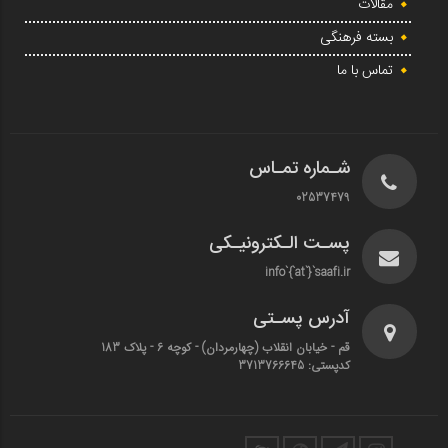
مقالات
بسته فرهنگی
تماس با ما
شـماره تمـاس
02537479
پسـت الـکترونیـکی
info`{`at`}`saafi.ir
آدرس پسـتی
قم - خیابان انقلاب (چهارمردان)‌ - کوچه 6 - پلاک 183
کدپستی: 3713766645