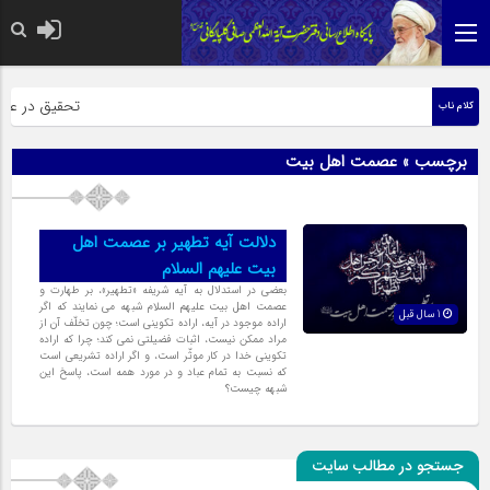
حضرت رسول اکرم ص
تحقیق در عبارت
کلام ناب
برچسب » عصمت اهل بیت
دلالت آیه تطهیر بر عصمت اهل
بیت علیهم السلام
بعضى در استدلال به آیه شریفه «تطهیر»، بر طهارت و
عصمت اهل بیت علیهم السلام شبهه مى نمایند که اگر
1 سال قبل
اراده موجود در آیه، اراده تکوینى است؛ چون تخلّف آن از
مراد ممکن نیست، اثبات فضیلتى نمى کند؛ چرا که اراده
تکوینى خدا در کار موثّر است، و اگر اراده تشریعى است
که نسبت به تمام عباد و در مورد همه است، پاسخ این
شبهه چیست؟
جستجو در مطالب سایت