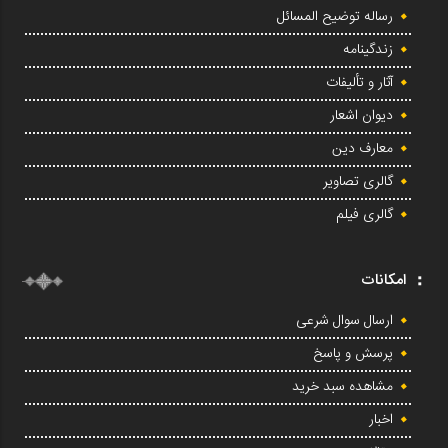
رساله توضیح المسائل
زندگینامه
آثار و تألیفات
دیوان اشعار
معارف دین
گالری تصاویر
گالری فیلم
امکانات
ارسال سوال شرعی
پرسش و پاسخ
مشاهده سبد خرید
اخبار