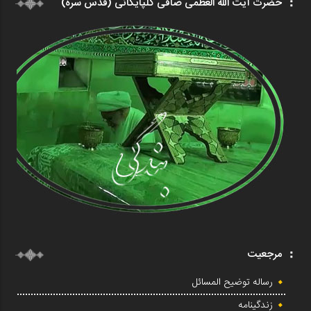
حضرت آیت الله العظمی صافی گلپایگانی (قدس سره)
مرجعیت
رساله توضیح المسائل
زندگینامه