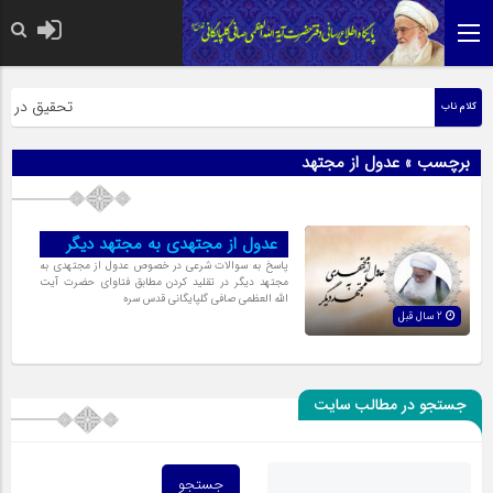
حضرت رسول اکر
تحقیق در عبار
کلام ناب
برچسب » عدول از مجتهد
عدول از مجتهدى به مجتهد ديگر
پاسخ به سوالات شرعی در خصوص عدول از مجتهدی به
مجتهد دیگر در تقلید کردن مطابق فتاوای حضرت آیت
الله العظمی صافی گلپایگانی قدس سره
2 سال قبل
جستجو در مطالب سایت