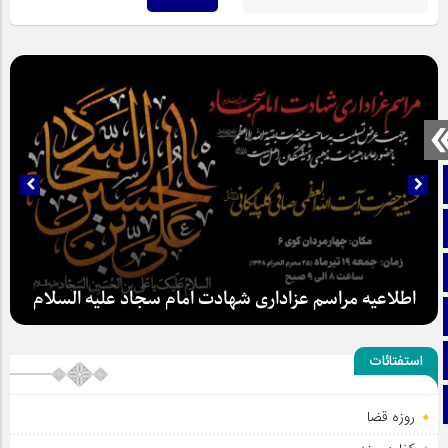
صفحه نخست
تماس با ما
ایتا
اطلاعیه مراسم عزاداری شهادت امام سجاد علیه السلام
آپارات
اینستاگرام
استفتائات
تلگرام
روزه قضا