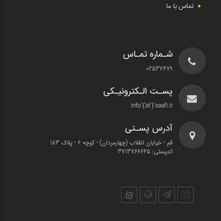
تماس با ما
شـماره تمـاس
02537479
پسـت الـکترونیـکی
info`{`at`}`saafi.ir
آدرس پسـتی
قم - خیابان انقلاب (چهارمردان)‌ - کوچه 6 - پلاک 183
کدپستی: 3713766645