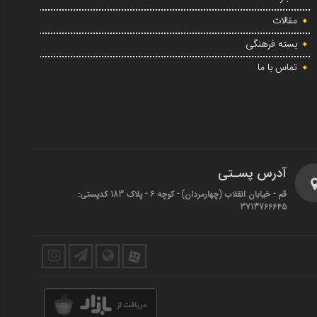
مقالات
بسته فرهنگی
تماس با ما
آدرس پسـتی
قم - خیابان انقلاب (چهارمردان)‌ - کوچه 6 - پلاک 183 کدپستی:
3713766645