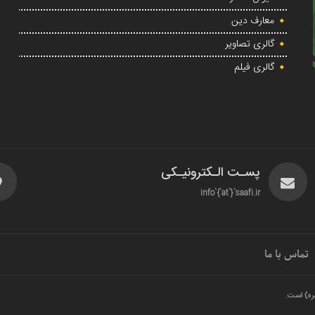
معارف دین
گالری تصاویر
گالری فیلم
پسـت الـکترونیـکی
info`{`at`}`saafi.ir
تماس با ما
ره) است.