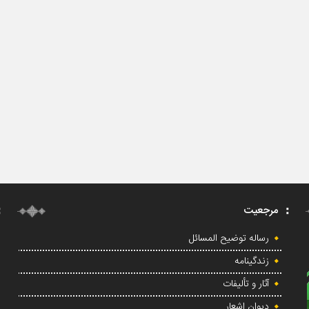
مرجعیت
رساله توضیح المسائل
زندگینامه
آثار و تألیفات
دیوان اشعار