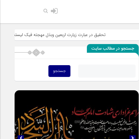
حضرت رسول 
تحقیق در عبارت زیارت اربعین وبذل مهجته فیک لیستنقذ عبادک من الج
جستجو در مطالب سایت