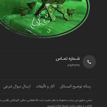
شـماره تمـاس
02537479
رساله توضیح المسائل
آثار و تألیفات
ارسال سوال شرعی
تمامی حقوق این سایت محفوظ به دفتر حضرت آیت الله العظمی صافی گلپایگانی (قدس س
طراحی و سئوی سایت توسط شرکت ابرسرور