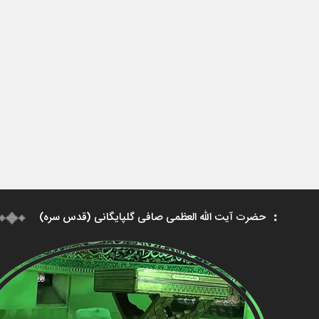
حضرت آیت الله العظمی صافی گلپایگانی (قدس سره)