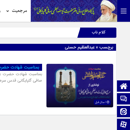
مرجعیت
ر
کلام ناب
برچسب » عبدالعظیم حسنی
بمناسبت شهادت حضرت 
بمناسبت شهادت حضرت عبدا
صافی گلپایگانی قدس سره
صفحه نخست
تماس با ما
1 سال قبل
ایتا
آپارات