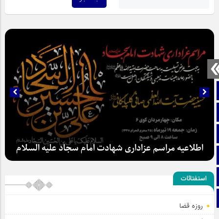
صفحه نخست
تماس با ما
ایتا
اطلاعیه مراسم عزاداری شهادت امام سجاد علیه السلام
آپارات
اینستاگرام
استفتائات
تلگرام
روزه قضا