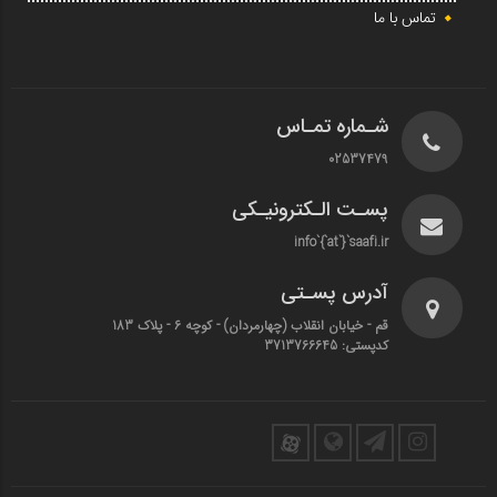
تماس با ما
شـماره تمـاس
02537479
پسـت الـکترونیـکی
info`{`at`}`saafi.ir
آدرس پسـتی
قم - خیابان انقلاب (چهارمردان)‌ - کوچه 6 - پلاک 183
کدپستی: 3713766645