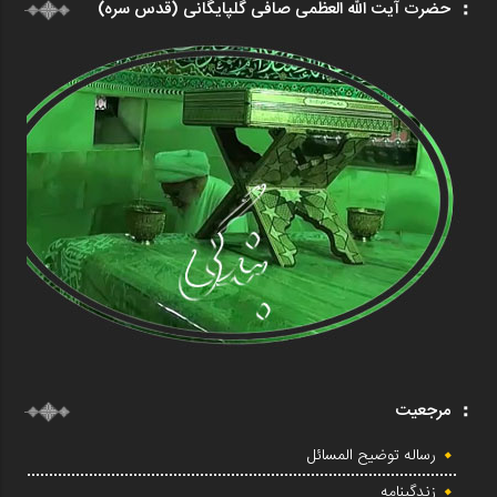
حضرت آیت الله العظمی صافی گلپایگانی (قدس سره)
مرجعیت
رساله توضیح المسائل
زندگینامه