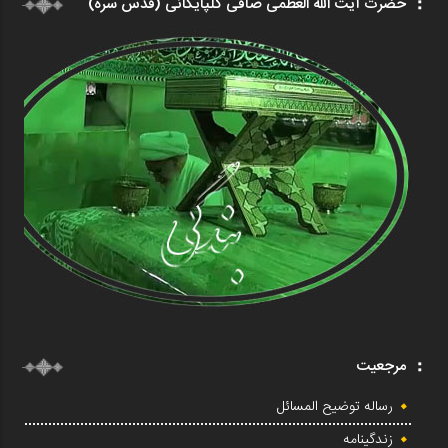
حضرت آیت الله العظمی صافی گلپایگانی (قدس سره)
مرجعیت
رساله توضیح المسائل
زندگینامه