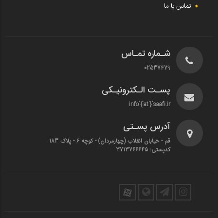
تماس با ما
شـماره تمـاس
02537479
پسـت الـکترونیـکی
info`{`at`}`saafi.ir
آدرس پسـتی
قم - خیابان انقلاب (چهارمردان)‌ - کوچه 6 - پلاک 183
کدپستی: 3713766645