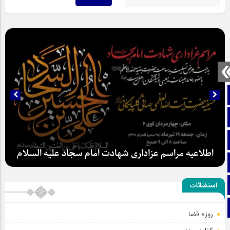
صفحه نخست
تماس با ما
ایتا
اطلاعیه مراسم عزاداری شهادت امام سجاد علیه السلام
آپارات
اینستاگرام
استفتائات
تلگرام
روزه قضا