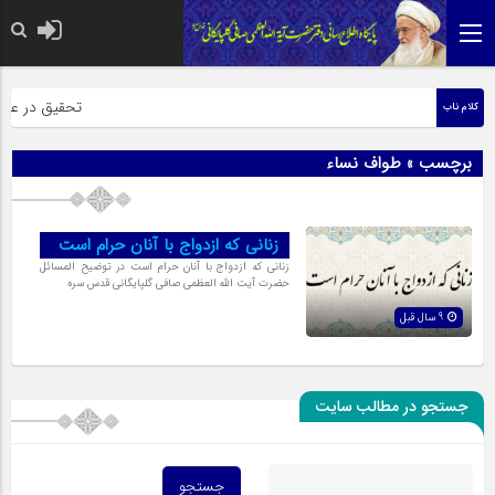
حضرت رسول اکرم ص
تحقیق در عبارت
کلام ناب
برچسب » طواف نساء
زنانی که ازدواج با آنان حرام است
زنانی که ازدواج با آنان حرام است در توضیح المسائل
حضرت آیت الله العظمی صافی گلپایگانی قدس سره
9 سال قبل
جستجو در مطالب سایت