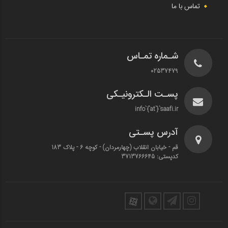
تماس با ما
شـماره تمـاس
02537479
پسـت الـکترونیـکی
info`{`at`}`saafi.ir
آدرس پسـتی
قم - خیابان انقلاب (چهارمردان)‌ - کوچه 6 - پلاک 183
کدپستی: 3713766645