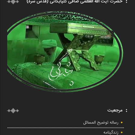
حضرت آیت الله العظمی صافی گلپایگانی (قدس سره)
مرجعیت
رساله توضیح المسائل
زندگینامه