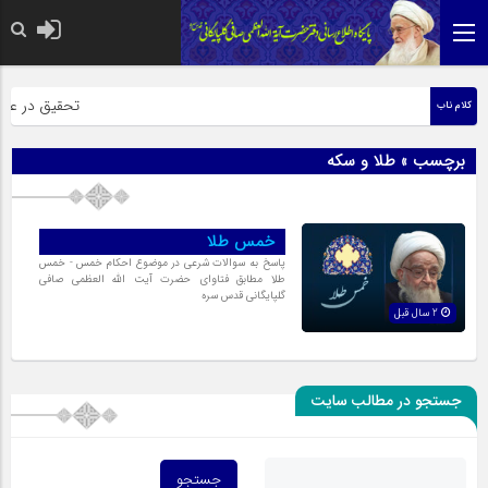
حضرت رسول اکرم 
تحقیق در عبارت
کلام ناب
برچسب » طلا و سکه
خمس طلا
پاسخ به سوالات شرعی در موضوع احکام خمس - خمس
طلا مطابق فتاوای حضرت آیت الله العظمی صافی
گلپایگانی قدس سره
2 سال قبل
جستجو در مطالب سایت