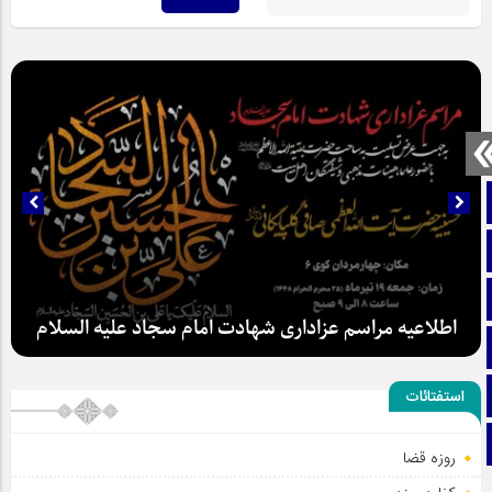
صفحه نخست
تماس با ما
ایتا
اطلاعیه مراسم عزاداری شهادت امام سجاد علیه السلام
آپارات
اینستاگرام
استفتائات
تلگرام
روزه قضا