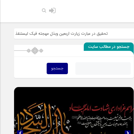
حضرت رسول 
تحقیق در عبارت زیارت اربعین وبذل مهجته فیک لیستنقذ عبادک من الجهاله
جستجو در مطالب سایت