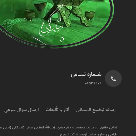
شـماره تمـاس
02537479
رساله توضیح المسائل
آثار و تألیفات
ارسال سوال شرعی
تمامی حقوق این سایت محفوظ به دفتر حضرت آیت الله العظمی صافی گلپایگانی (قدس س
طراحی و سئوی سایت توسط شرکت ابرسرور