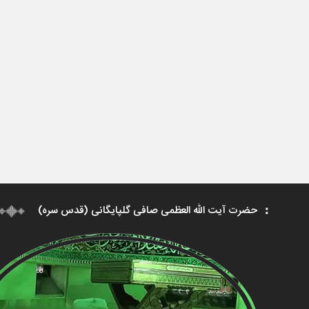
حضرت آیت الله العظمی صافی گلپایگانی (قدس سره)