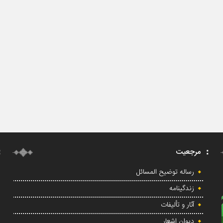
مرجعیت
رساله توضیح المسائل
زندگینامه
آثار و تألیفات
دیوان اشعار