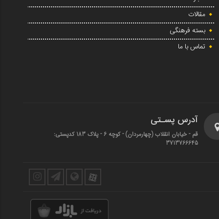
مقالات
بسته فرهنگی
تماس با ما
آدرس پسـتی
قم - خیابان انقلاب (چهارمردان)‌ - کوچه 6 - پلاک 183 کدپستی:
3713766645