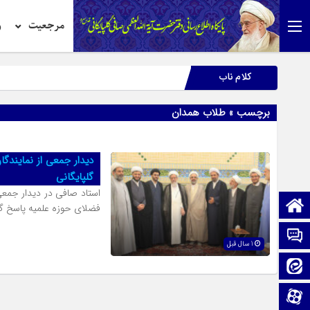
مرجعیت
ر
کلام ناب
برچسب » طلاب همدان
دیدار جمعی از نماین
گلپایگانی
استاد صافی در دیدار جمعی
صفحه نخست
فضلای حوزه علمیه پاسخ گو
تماس با ما
1 سال قبل
ایتا
آپارات