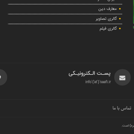
معارف دین
گالری تصاویر
گالری فیلم
پسـت الـکترونیـکی
info`{`at`}`saafi.ir
تماس با ما
ره) است.