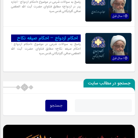
پاسخ به سوالات شرعی در موضوع «احکام ازدواج‏ - اجازه
پدر در ازدواج‏» مطابق فتاوای حضرت آیت الله العظمی
صافی گلپایگانی قدس سره
1 سال قبل
احکام ازدواج‏ – احکام صیغه نکاح‏
پاسخ به سوالات شرعی در موضوع «احکام ازدواج‏ -
احکام صیغه نکاح‏» مطابق فتاوای حضرت آیت الله
العظمی صافی گلپایگانی قدس سره
1 سال قبل
جستجو در مطالب سایت