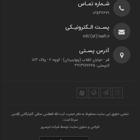
شـماره تمـاس
02537479
پسـت الـکترونیـکی
info`{`at`}`saafi.ir
آدرس پسـتی
قم - خیابان انقلاب (چهارمردان)‌ - کوچه 6 - پلاک 183
کدپستی: 3713766645
تمامی حقوق این سایت محفوظ به دفتر حضرت آیت الله العظمی صافی گلپایگانی (قدس
سره) است.
طراحی و سئوی سایت توسط شرکت ابرسرور