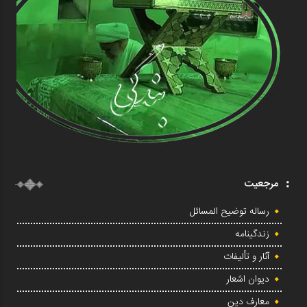
مرجعیت
رساله توضیح المسائل
زندگینامه
آثار و تألیفات
دیوان اشعار
معارف دین