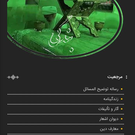
مرجعیت
رساله توضیح المسائل
زندگینامه
آثار و تألیفات
دیوان اشعار
معارف دین