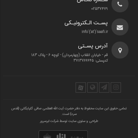
02537479
پسـت الـکترونیـکی
info`{`at`}`saafi.ir
آدرس پسـتی
قم - خیابان انقلاب (چهارمردان)‌ - کوچه 6 - پلاک 183
کدپستی: 3713766645
تمامی حقوق این سایت محفوظ به دفتر حضرت آیت الله العظمی صافی گلپایگانی (قدس
سره) است.
طراحی و سئوی سایت توسط شرکت ابرسرور