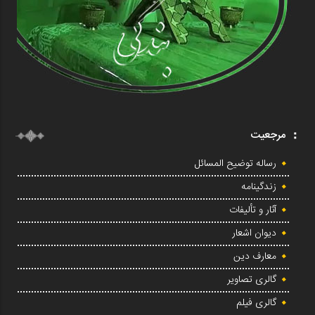
مرجعیت
رساله توضیح المسائل
زندگینامه
آثار و تألیفات
دیوان اشعار
معارف دین
گالری تصاویر
گالری فیلم