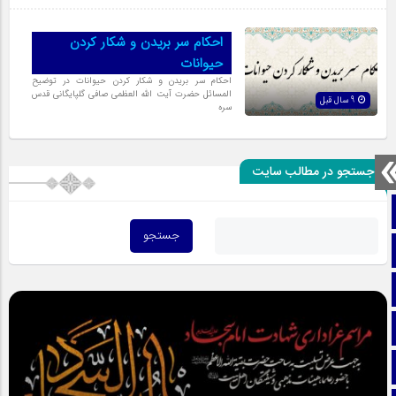
احکام سر بریدن و شکار کردن
حیوانات
احکام سر بریدن و شکار کردن حیوانات در توضیح
المسائل حضرت آیت الله العظمی صافی گلپایگانی قدس
9 سال قبل
سره
جستجو در مطالب سایت
صفحه نخست
تماس با ما
ایتا
آپارات
اینستاگرام