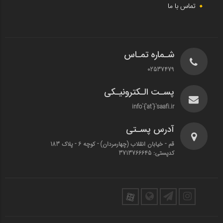
تماس با ما
شـماره تمـاس
02537479
پسـت الـکترونیـکی
info`{`at`}`saafi.ir
آدرس پسـتی
قم - خیابان انقلاب (چهارمردان)‌ - کوچه 6 - پلاک 183
کدپستی: 3713766645