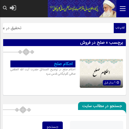
حضرت رسول اکرم
تحقیق در عبارت
کلام ناب
برچسب » صلح در فروش
احکام صلح
احکام صلح در توضیح المسائل حضرت آیت الله العظمی
صافی گلپایگانی قدس سره
9 سال قبل
جستجو در مطالب سایت