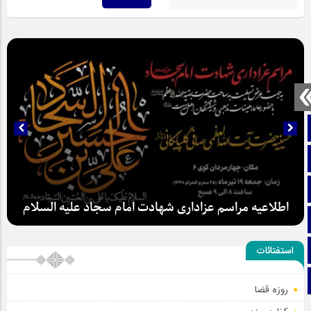
صفحه نخست
تماس با ما
ایتا
اطلاعیه مراسم عزاداری شهادت امام سجاد علیه السلام
آپارات
اینستاگرام
استفتائات
تلگرام
روزه قضا