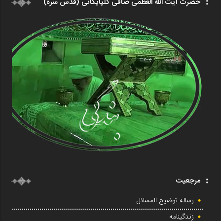
حضرت آیت الله العظمی صافی گلپایگانی (قدس سره)
مرجعیت
رساله توضیح المسائل
زندگینامه