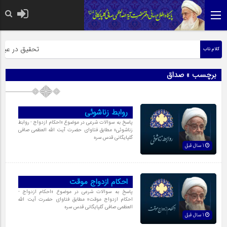
حضرت رسول اکرم صلی
تحقیق در عبارت 
کلام ناب
برچسب » صداق
روابط زناشوئى
پاسخ به سوالات شرعی در موضوع «احکام ازدواج‏ - روابط
زناشوئى‏» مطابق فتاوای حضرت آیت الله العظمی صافی
گلپایگانی قدس سره
1 سال قبل
احکام ازدواج موقت
پاسخ به سوالات شرعی در موضوع «احکام ازدواج‏ -
احکام ازدواج موقت‏» مطابق فتاوای حضرت آیت الله
العظمی صافی گلپایگانی قدس سره
1 سال قبل