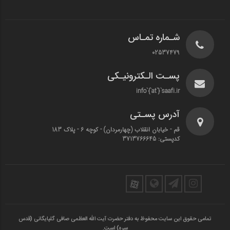
شـماره تمـاس
02537479
پسـت الـکترونیـکی
info`{`at`}`saafi.ir
آدرس پسـتی
قم - خیابان انقلاب (چهارمردان)‌ - کوچه 6 - پلاک 183
کدپستی: 3713766645
تمامی حقوق این سایت محفوظ به دفتر حضرت آیت الله العظمی صافی گلپایگانی (قدس
سره) است.