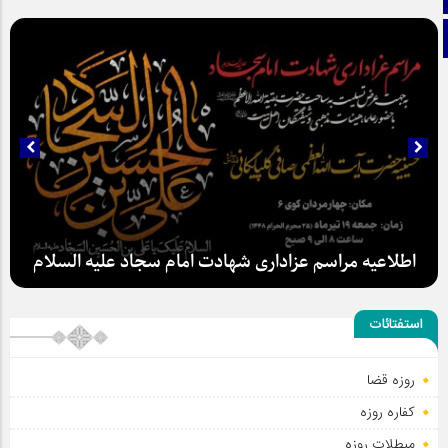
تلگرام
اطلاعیه مراسم عزاداری شهادت امام سجاد علیه السلام
استفتائات
سلطان عشق
روزه قضا
کفاره روزه
مبطلات روزه