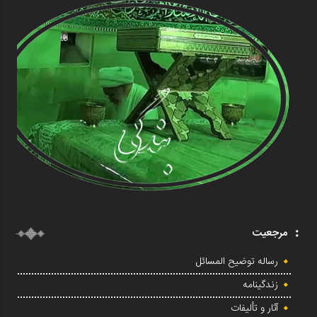
مرجعیت
رساله توضیح المسائل
زندگینامه
آثار و تألیفات