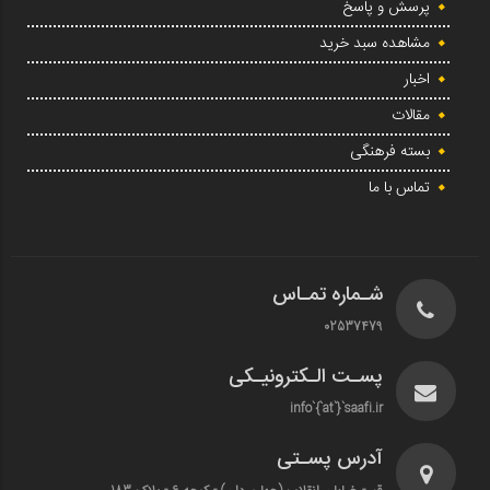
پرسش و پاسخ
مشاهده سبد خرید
اخبار
مقالات
بسته فرهنگی
تماس با ما
شـماره تمـاس
02537479
پسـت الـکترونیـکی
info`{`at`}`saafi.ir
آدرس پسـتی