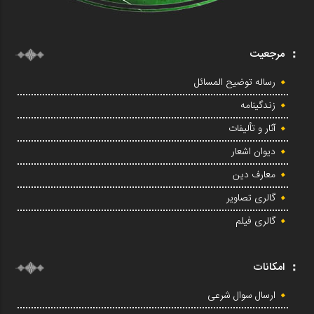
مرجعیت
رساله توضیح المسائل
زندگینامه
آثار و تألیفات
دیوان اشعار
معارف دین
گالری تصاویر
گالری فیلم
امکانات
ارسال سوال شرعی