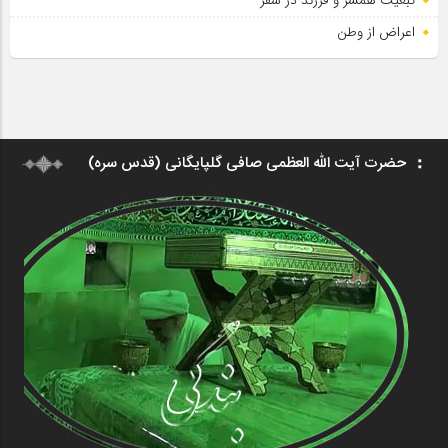
اعراض از وطن
حضرت آیت الله العظمی صافی گلپایگانی (قدس سره)