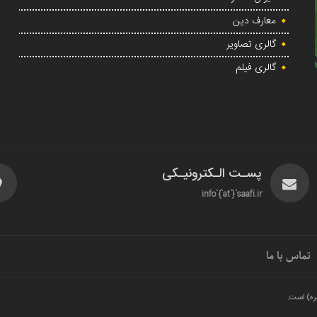
معارف دین
گالری تصاویر
گالری فیلم
پسـت الـکترونیـکی
info`{`at`}`saafi.ir
تماس با ما
ره) است.