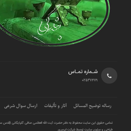
شـماره تمـاس
02537479
رساله توضیح المسائل
آثار و تألیفات
ارسال سوال شرعی
تمامی حقوق این سایت محفوظ به دفتر حضرت آیت الله العظمی صافی گلپایگانی (قدس س
طراحی و سئوی سایت توسط شرکت ابرسرور