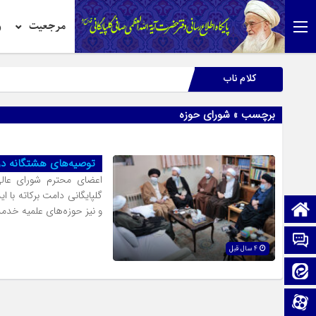
مرجعیت
ر
کلام ناب
برچسب » شورای حوزه
توصیه‌های هشتگانه در
اعضای محترم شورای عال
گلپایگانی دامت برکاته با ای
صفحه نخست
و نیز حوزه‌های علمیه خدم
تماس با ما
4 سال قبل
ایتا
آپارات