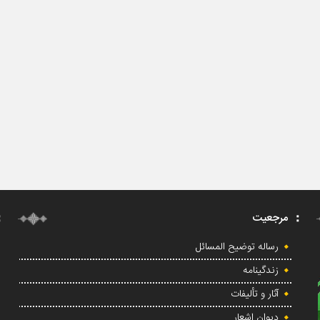
مرجعیت
رساله توضیح المسائل
زندگینامه
آثار و تألیفات
دیوان اشعار