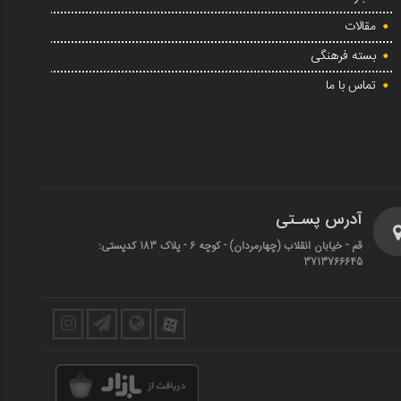
مقالات
بسته فرهنگی
تماس با ما
آدرس پسـتی
قم - خیابان انقلاب (چهارمردان)‌ - کوچه 6 - پلاک 183 کدپستی:
3713766645