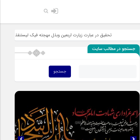
حضرت رسول 
تحقیق در عبارت زیارت اربعین وبذل مهجته فیک لیستنقذ عبادک من الجهاله
جستجو در مطالب سایت