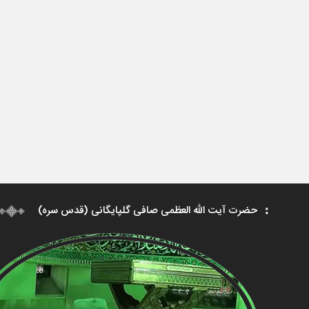
حضرت آیت الله العظمی صافی گلپایگانی (قدس سره)