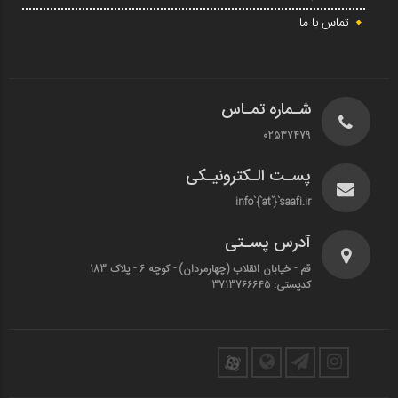
تماس با ما
شـماره تمـاس
02537479
پسـت الـکترونیـکی
info`{`at`}`saafi.ir
آدرس پسـتی
قم - خیابان انقلاب (چهارمردان)‌ - کوچه 6 - پلاک 183
کدپستی: 3713766645