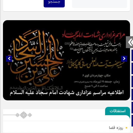
صفحه نخست
تماس با ما
ایتا
اطلاعیه مراسم عزاداری شهادت امام سجاد علیه السلام
آپارات
اینستاگرام
استفتائات
تلگرام
روزه قضا