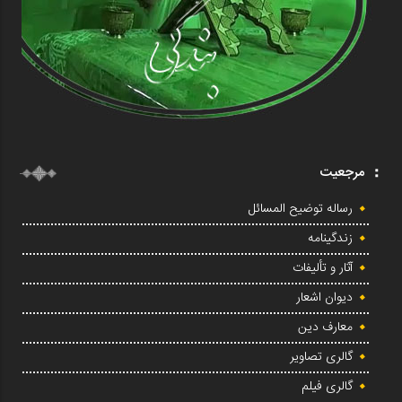
مرجعیت
رساله توضیح المسائل
زندگینامه
آثار و تألیفات
دیوان اشعار
معارف دین
گالری تصاویر
گالری فیلم