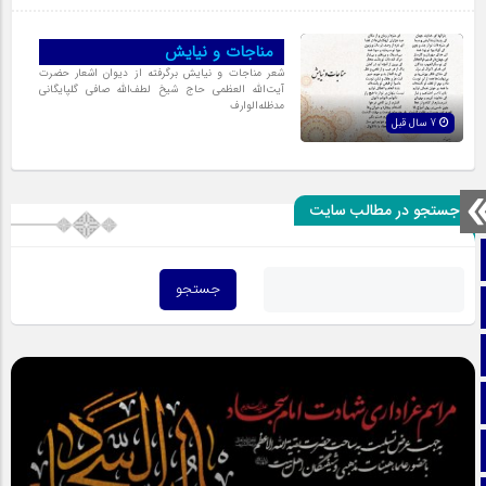
مناجات و نیایش
شعر مناجات و نیایش برگرفته از دیوان اشعار حضرت
آیت‌اللّه العظمی حاج شیخ لطف‌اللّه صافی گلپایگانی
مدظله‌الوارف
7 سال قبل
جستجو در مطالب سایت
صفحه نخست
تماس با ما
ایتا
آپارات
اینستاگرام