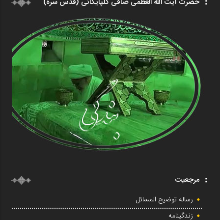
حضرت آیت الله العظمی صافی گلپایگانی (قدس سره)
مرجعیت
رساله توضیح المسائل
زندگینامه