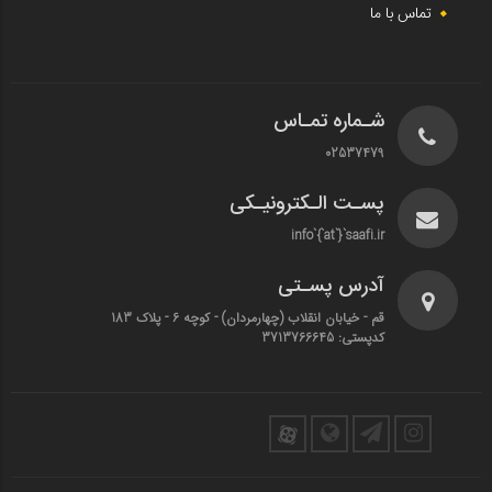
تماس با ما
شـماره تمـاس
02537479
پسـت الـکترونیـکی
info`{`at`}`saafi.ir
آدرس پسـتی
قم - خیابان انقلاب (چهارمردان)‌ - کوچه 6 - پلاک 183
کدپستی: 3713766645