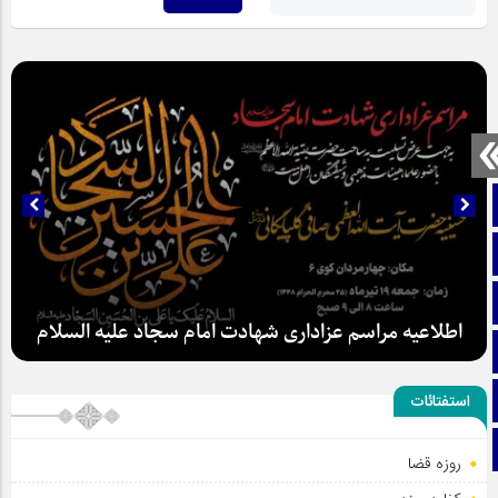
صفحه نخست
تماس با ما
ایتا
اطلاعیه مراسم عزاداری شهادت امام سجاد علیه السلام
آپارات
اینستاگرام
استفتائات
تلگرام
روزه قضا