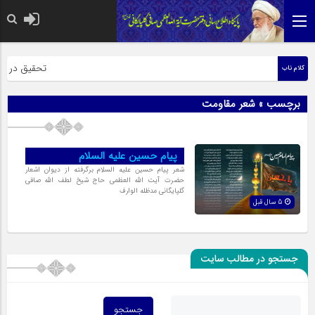
حضرت رسول اکر
تحقیق در عبار
کلام ناب
برچسب » شعر مقاومت
پیام حسین علیه السلام
شعر پیام حسین علیه السلام برگرفته از دیوان اشعار
حضرت آیت‌ اللّه العظمی حاج شیخ لطف‌ اللّه صافی
گلپایگانی مدظله‌ الوارف
5 سال قبل
جستجو در مطالب سایت