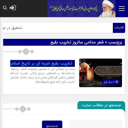
حضرت رسول اکرم 
تحقیق در عبارت 
کلام ناب
برچسب » شعر مداحی سالروز تخریب بقیع
تخریب بقیع ضربه ای بر تاریخ اسلام
بسته ی فرهنگی ای با مضمون مجموعه اشعار، پیام‌ها،
یادداشت‌ها و نامه‌های مرجع ولائی حضرت آیت‌الله
العظمی صافی گلپایگانی قدس سره درباره حادثه جانسوز
تخریب قبور ائمه بقیع علیهم‌السلام
2 سال قبل
جستجو در مطالب سایت