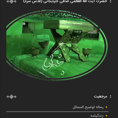
حضرت آیت الله العظمی صافی گلپایگانی (قدس سره)
مرجعیت
رساله توضیح المسائل
زندگینامه