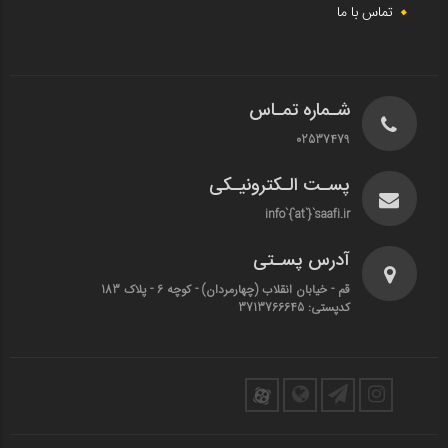
تماس با ما
شـماره تمـاس
02537479
پسـت الـکترونیـکی
info`{`at`}`saafi.ir
آدرس پسـتی
قم - خیابان انقلاب (چهارمردان)‌ - کوچه 6 - پلاک 183
کدپستی: 3713766645