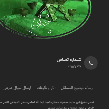
شـماره تمـاس
02537479
رساله توضیح المسائل
آثار و تألیفات
ارسال سوال شرعی
تمامی حقوق این سایت محفوظ به دفتر حضرت آیت الله العظمی صافی گلپایگانی (قدس س
طراحی و سئوی سایت توسط شرکت ابرسرور