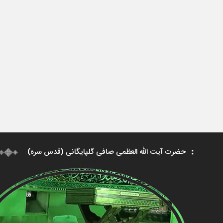
حضرت آیت الله العظمی صافی گلپایگانی (قدس سره)