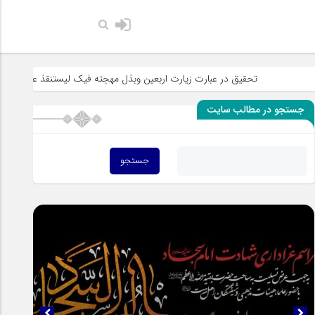
حضرت رسول ا
تحقیق در عبارت زیارت اربعین وبذل مهجته فیک لیستنقذ عبادک من الجهاله
جستجو در مطالب سایت