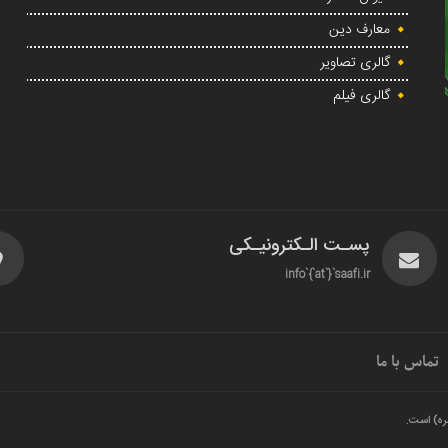
معارف دین
گالری تصاویر
گالری فیلم
پسـت الـکترونیـکی
info`{`at`}`saafi.ir
تماس با ما
ره) است.