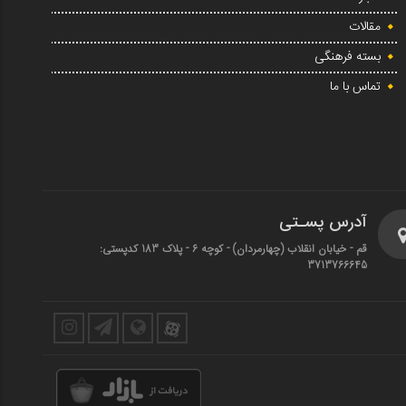
مقالات
بسته فرهنگی
تماس با ما
آدرس پسـتی
قم - خیابان انقلاب (چهارمردان)‌ - کوچه 6 - پلاک 183 کدپستی:
3713766645