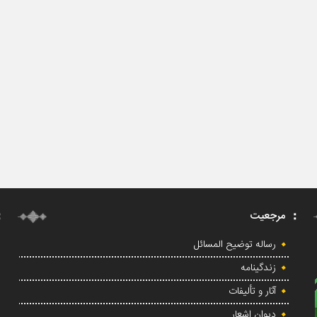
مرجعیت
رساله توضیح المسائل
زندگینامه
آثار و تألیفات
دیوان اشعار