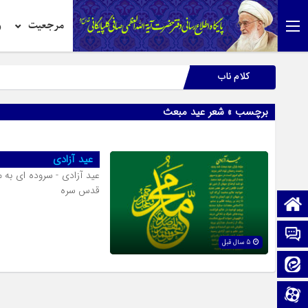
مرجعیت
ر
کلام ناب
برچسب » شعر عید مبعث
عید آزادی
عید آزادی - سروده ای به 
قدس سره
صفحه نخست
تماس با ما
5 سال قبل
ایتا
آپارات