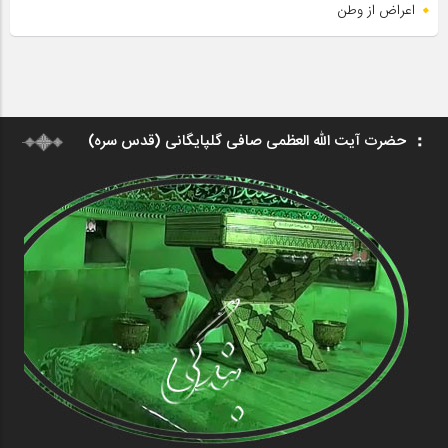
اعراض از وطن
حضرت آیت الله العظمی صافی گلپایگانی (قدس سره)