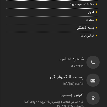
مشاهده سبد خرید
اخبار
مقالات
بسته فرهنگی
تماس با ما
شـماره تمـاس
02537479
پسـت الـکترونیـکی
info`{`at`}`saafi.ir
آدرس پسـتی
قم - خیابان انقلاب (چهارمردان)‌ - کوچه 6 - پلاک 183
کدپستی: 3713766645