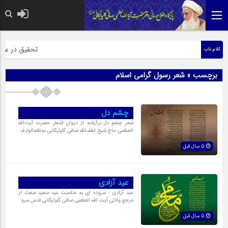
حضرت رسول اکرم
تحقیق در عبارت
کلام ناب
برچسب » شعر رسول گرامی اسلام
چشم دل
شعر چشم دل برگرفته از دیوان اشعار حضرت آیت‌اللّه
العظمی حاج شیخ لطف‌اللّه صافی گلپایگانی مدظله‌الوارف
5 سال قبل
عید آزادی
عید آزادی - سروده ای به مناسبت عید سعید مبعث از
مرجع ولائی آیت الله العظمی صافی گلپایگانی قدس سره
5 سال قبل