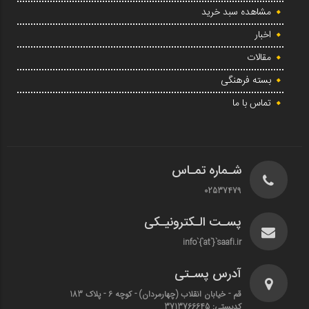
مشاهده سبد خرید
اخبار
مقالات
بسته فرهنگی
تماس با ما
شـماره تمـاس
02537479
پسـت الـکترونیـکی
info`{`at`}`saafi.ir
آدرس پسـتی
قم - خیابان انقلاب (چهارمردان)‌ - کوچه 6 - پلاک 183
کدپستی: 3713766645