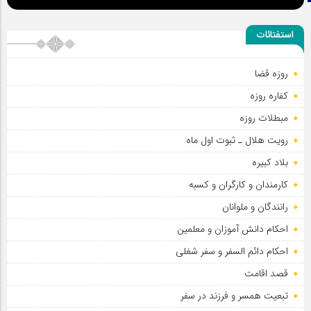
اطلاعیه مراسم عزاداری شهادت امام سجاد علیه السلام
استفتائات
سلطان عشق
روزه قضا
کفاره روزه
مبطلات روزه
رویت هلال ـ ثبوت اول ماه
بلاد کبیره
کارمندان و کارگران و کسبه
رانندگان و ملوانان
احکام دانش آموزان و معلمین
احکام دائم السفر و سفر شغلی
قصد اقامت
تبعیت همسر و فرزند در سفر