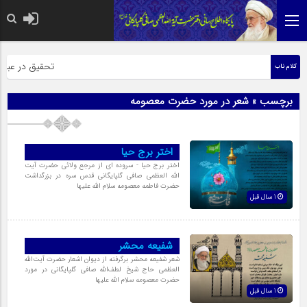
حضرت رسول اکرم 
تحقیق در عبارت 
کلام ناب
برچسب » شعر در مورد حضرت معصومه
اختر برج حیا
اختر برج حیا - سروده ای از مرجع ولائی حضرت آیت
الله العظمی صافی گلپایگانی قدس سره در بزرگداشت
حضرت فاطمه معصومه سلام الله علیها
1 سال قبل
شفیعه محشر
شعر شفیعه محشر برگرفته از دیوان اشعار حضرت آیت‌اللّه
العظمی حاج شیخ لطف‌اللّه صافی گلپایگانی در مورد
حضرت معصومه سلام الله علیها
1 سال قبل