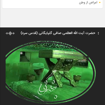
اعراض از وطن
حضرت آیت الله العظمی صافی گلپایگانی (قدس سره)