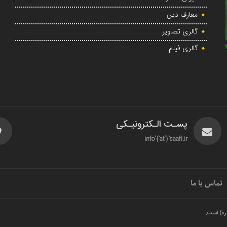
معارف دین
گالری تصاویر
گالری فیلم
پسـت الـکترونیـکی
info`{`at`}`saafi.ir
تماس با ما
ره) است.