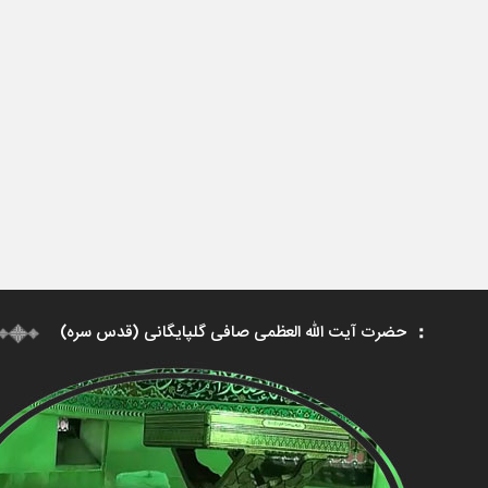
حضرت آیت الله العظمی صافی گلپایگانی (قدس سره)