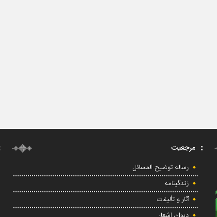
مرجعیت
رساله توضیح المسائل
زندگینامه
آثار و تألیفات
دیوان اشعار