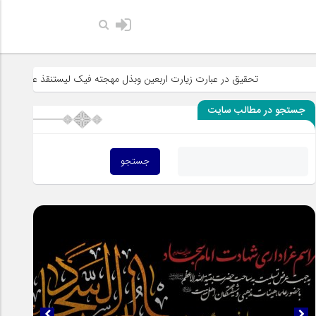
حضرت رسول اک
تحقیق در عبارت زیارت اربعین وبذل مهجته فیک لیستنقذ عبادک من الجهاله
جستجو در مطالب سایت