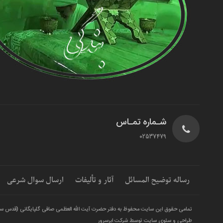
شـماره تمـاس
02537479
رساله توضیح المسائل
آثار و تألیفات
ارسال سوال شرعی
تمامی حقوق این سایت محفوظ به دفتر حضرت آیت الله العظمی صافی گلپایگانی (قدس س
طراحی و سئوی سایت توسط شرکت ابرسرور