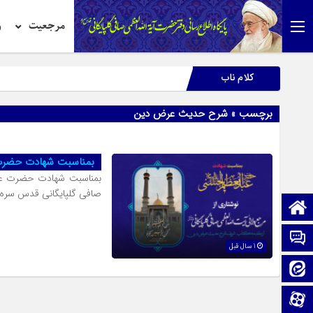
مرجعیت
ر
کلام ناب
برچسب » شرح حدیث عرض دین
بمناسبت شهادت حضرت 
بمناسبت شهادت حضرت عبدا
صافی گلپایگانی قدس سره
صفحه نخست
تماس با ما
1 سال قبل
ایتا
آپارات