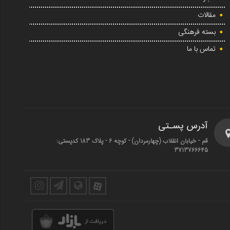
مقالات
بسته فرهنگی
تماس با ما
آدرس پسـتی
قم - خیابان انقلاب (چهارمردان)‌ - کوچه 6 - پلاک 183 کدپستی:
3713766645