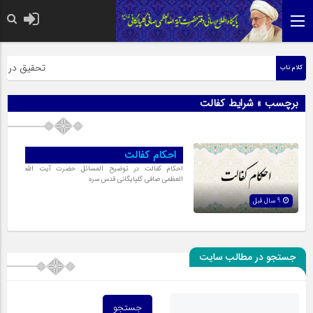
حضرت رسول اکر
تحقیق در عبار
کلام ناب
برچسب » شرایط کفالت
احكام كفالت
احكام كفالت در توضیح المسائل حضرت آیت الله
العظمی صافی گلپایگانی قدس سره
9 سال قبل
جستجو در مطالب سایت