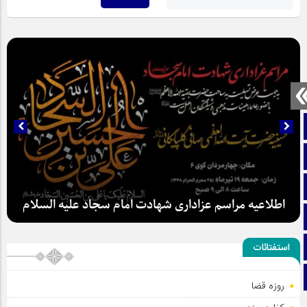
صفحه نخست
تماس با ما
ایتا
اطلاعیه مراسم عزاداری شهادت امام سجاد علیه السلام
آپارات
اینستاگرام
استفتائات
تلگرام
روزه قضا