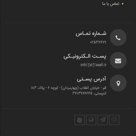
تماس با ما
شـماره تمـاس
02537479
پسـت الـکترونیـکی
info`{`at`}`saafi.ir
آدرس پسـتی
قم - خیابان انقلاب (چهارمردان)‌ - کوچه 6 - پلاک 183
کدپستی: 3713766645