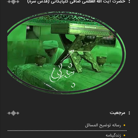
حضرت آیت الله العظمی صافی گلپایگانی (قدس سره)
مرجعیت
رساله توضیح المسائل
زندگینامه