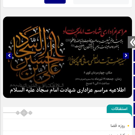
صفحه نخست
تماس با ما
ایتا
اطلاعیه مراسم عزاداری شهادت امام سجاد علیه السلام
آپارات
اینستاگرام
استفتائات
تلگرام
روزه قضا