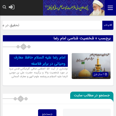
حضرت رسول اکر
تحقیق در عبارت
کلام ناب
برچسب » شخصیت شناسی امام رضا
امام رضا علیه السلام حافظ معارف
وحیانی در برابر فلاسفه
نوشتاری از آیت الله العظمی صافی گلپایگانی قدس سره
در مورد شخصیت والا و برگزیده حضرت علی بن موسی
2 سال قبل
الرضا علیه السلام سرچشمه علوم الهی و معارف آسمانی
جستجو در مطالب سایت