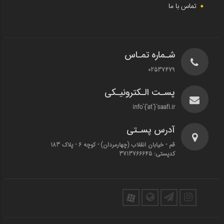
تماس با ما
شـماره تمـاس
02537479
پسـت الـکترونیـکی
info`{`at`}`saafi.ir
آدرس پسـتی
قم - خیابان انقلاب (چهارمردان)‌ - کوچه 6 - پلاک 183
کدپستی: 3713766645