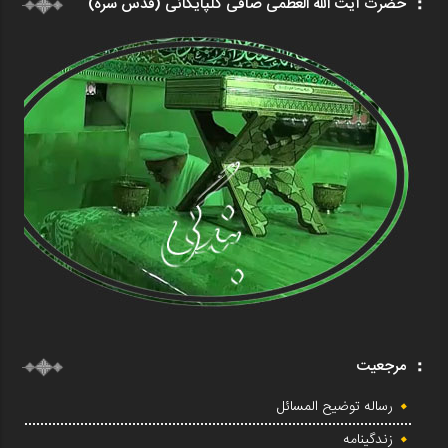
حضرت آیت الله العظمی صافی گلپایگانی (قدس سره)
مرجعیت
رساله توضیح المسائل
زندگینامه