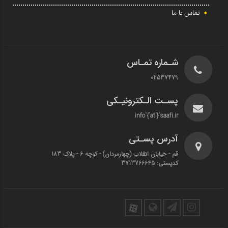
تماس با ما
شـماره تمـاس
02537479
پسـت الـکترونیـکی
info`{`at`}`saafi.ir
آدرس پسـتی
قم - خیابان انقلاب (چهارمردان)‌ - کوچه 6 - پلاک 183
کدپستی: 3713766645