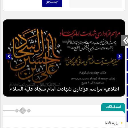
صفحه نخست
تماس با ما
ایتا
اطلاعیه مراسم عزاداری شهادت امام سجاد علیه السلام
آپارات
اینستاگرام
استفتائات
تلگرام
روزه قضا