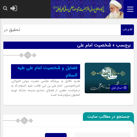
حضرت رسول اکر
تحقیق در عبار
کلام ناب
برچسب » شخصیت امام علی
فضایل و شخصیت امام على علیه
السلام
هدیه ناقابل به پیشگاه مقدّس حضرت مولى الموالى،
امیرالمومنین، امام على بن ابى طالب علیه السلام که به
1 سال قبل
درخواست بعضى از فضلاى محترم مدرسه مبارکه نوریه
اصفهان مرقوم شده است.
جستجو در مطالب سایت